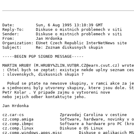
Date:         Sun, 6 Aug 1995 13:10:39 GMT

Reply-To:     Diskuse o mistnich problemech v siti 
Sender:       Diskuse o mistnich problemech v siti 
From:         Jan Hrdonka 
Organization: EUnet Czech Republic InterNetNews site

Subject:      Re: Zoznam diskusnych skupin

-----BEGIN PGP SIGNED MESSAGE-----

MARTIN HRUBY (M.HRUBY%ZLIN.VUTBR.CZ@earn.cvut.cz) wrote
: Chtel bych se zeptat: existuje nekde uplny seznam ces
: slovenskych, diskusnich skupin ?

  Pokud se ptate na newsove skupiny, v ramci akce za je
a sjednoceni byly utvoreny skupiny, ktere jsou dole. St
Petr Kolar 
. V pripade zajmu o vytvoreni nove

nebo jejich odber kontaktujte jeho.

Jan Hrdonka

cz.car-cs               Zpravodaj Carolina v cestine

cz.comp.amiga           Software, hardware, novinky v o
cz.comp.ibmpc           Software a hardware pro PC (kro
cz.comp.linux           Diskuse o OS Linux

cz.comp.windows.apps.misc       Diskuse o aplikacich MS