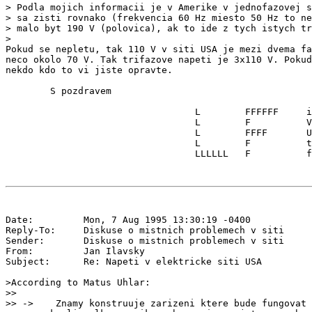
> Podla mojich informacii je v Amerike v jednofazovej s
> sa zisti rovnako (frekvencia 60 Hz miesto 50 Hz to ne
> malo byt 190 V (polovica), ak to ide z tych istych tr
>

Pokud se nepletu, tak 110 V v siti USA je mezi dvema fa
neco okolo 70 V. Tak trifazove napeti je 3x110 V. Pokud
nekdo kdo to vi jiste opravte.

        S pozdravem

                                  L        FFFFFF     i
                                  L        F          V
                                  L        FFFF       U
                                  L        F          t
Date:         Mon, 7 Aug 1995 13:30:19 -0400

Reply-To:     Diskuse o mistnich problemech v siti 
Sender:       Diskuse o mistnich problemech v siti 
From:         Jan Ilavsky 
Subject:      Re: Napeti v elektricke siti USA

>According to Matus Uhlar:

>>

>> ->    Znamy konstruuje zarizeni ktere bude fungovat 