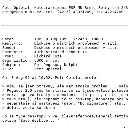
Petr Opletal, katedra rizeni ESF MU Brno, Zelny trh 2/3
Date:         Tue, 8 Aug 1995 17:24:01 +0000

Reply-To:     Diskuse o mistnich problemech v siti 
Sender:       Diskuse o mistnich problemech v siti 
Comments:     Authenticated sender is 
From:         Richard Koza 
Organization: LUKO s.r.o.

Subject:      Re: Pegasus, Delphi

X-To:         Petr Opletal 
On  8 Aug 95 at 16:52, Petr Opletal wrote:

> Vim, ze jsem otravny, ale mam trosku problem ... nain
> Pegasus 2.0 pres tu starsi verzi (jsem velice potesen
> verzi sprava fronty k odeslani - to je to, na co jsem
> take ptal), ale nepamatuje si desktop, nenacita pri o
> nepamatuje si nastaveni (napr. "No signature") atp., 
> delala zcela korektne.

Co se tyce desktopu - ve File/Prefernces/General settin
option "Save desktop...."
