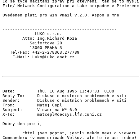
Co se tyce nacitani zprav pri otevreni, tak se to mysli
File/ Network Configuration a take pripadne v Preferenc
Uvedenen plati pro Win Pmail v.2,0. Aspon u mne

----------------------------------------------

             LUKO s.r.o.

        Attn: Ing.Richard Koza

           Seifertova 20

           13000 PRAHA 3

   Tel/Fax: +42-2-278363,277789

    E-Mail: Luko@Luko.anet.cz

Date:         Thu, 10 Aug 1995 11:43:33 +0100

Reply-To:     Diskuse o mistnich problemech v siti 
Sender:       Diskuse o mistnich problemech v siti 
From:         Matej Cepl 
Subject:      Viewer na W* 6.0

X-To:         matcepl@decsys.lf3.cuni.cz

Dobry den preji,

        chtel jsem poptat, jestli nekdo nevi o vieweru 
Commanderu (v mem pripade Volkov, ale to je asi jedno) 