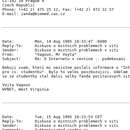
CZ-142 20 Prague 4

Czech Republic

Phone: (+42 2) 475 25 12, Fax: (+42 2) 472 22 57

Date:         Mon, 14 Aug 1995 10:33:47 -0400

Reply-To:     Diskuse o mistnich problemech v siti 
Sender:       Diskuse o mistnich problemech v siti 
From:         "Vagoun, Mr Voyta" 
Subject:      Re: O Internetu v cestine -- podekovani

Dekuji vsem, kteri mi nezistne poslali informace o "Int
pro cs. studentku". Bylo to velmi povzbuzujici. Udelam 
se ze studentky stal dalsi velky fanda pocitacovych sit
Vojta Vagoun

Date:         Tue, 15 Aug 1995 10:23:53 CET

Reply-To:     Diskuse o mistnich problemech v siti 
Sender:       Diskuse o mistnich problemech v siti 
Comments:     Authenticated sender is 