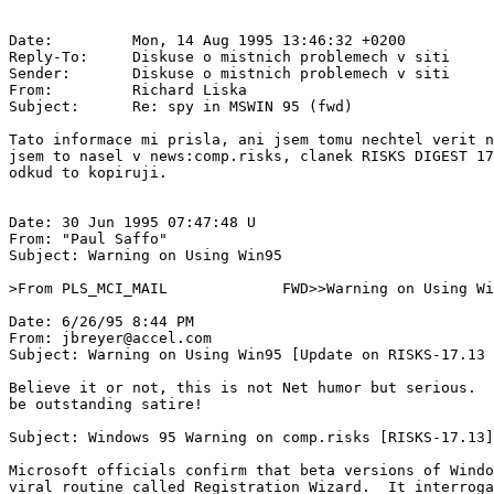
Date:         Mon, 14 Aug 1995 13:46:32 +0200

Reply-To:     Diskuse o mistnich problemech v siti 
Sender:       Diskuse o mistnich problemech v siti 
From:         Richard Liska 
Subject:      Re: spy in MSWIN 95 (fwd)

Tato informace mi prisla, ani jsem tomu nechtel verit n
jsem to nasel v news:comp.risks, clanek RISKS DIGEST 17
odkud to kopiruji.

Date: 30 Jun 1995 07:47:48 U

From: "Paul Saffo" 
Subject: Warning on Using Win95

>From PLS_MCI_MAIL             FWD>>Warning on Using Wi
Date: 6/26/95 8:44 PM

From: jbreyer@accel.com

Subject: Warning on Using Win95 [Update on RISKS-17.13 
Believe it or not, this is not Net humor but serious.  
be outstanding satire!

Subject: Windows 95 Warning on comp.risks [RISKS-17.13]
Microsoft officials confirm that beta versions of Windo
viral routine called Registration Wizard.  It interroga