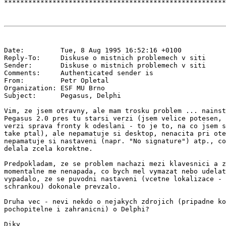
Date:         Tue, 8 Aug 1995 16:52:16 +0100

Reply-To:     Diskuse o mistnich problemech v siti 
Sender:       Diskuse o mistnich problemech v siti 
Comments:     Authenticated sender is 
From:         Petr Opletal 
Organization: ESF MU Brno

Subject:      Pegasus, Delphi

Vim, ze jsem otravny, ale mam trosku problem ... nainst
Pegasus 2.0 pres tu starsi verzi (jsem velice potesen, 
verzi sprava fronty k odeslani - to je to, na co jsem s
take ptal), ale nepamatuje si desktop, nenacita pri ote
nepamatuje si nastaveni (napr. "No signature") atp., co
delala zcela korektne.

Predpokladam, ze se problem nachazi mezi klavesnici a z
momentalne me nenapada, co bych mel vymazat nebo udelat
vypadalo, ze se puvodni nastaveni (vcetne lokalizace - 
schrankou) dokonale prevzalo.

Druha vec - nevi nekdo o nejakych zdrojich (pripadne ko
pochopitelne i zahranicni) o Delphi?

Diky
