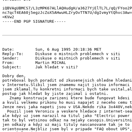
iQBVAgUBMCS7/L3zMPK67ALlAQHudgH/a3627YjElTL7L/qQ/FYoo2P
nc7qcT4EA60j5egzJcZoX5AHwuHLZryOvTTN7U/dgIvmyYtQhvc3Aw=
=KVw2

Date:         Sun, 6 Aug 1995 20:18:36 MET

Reply-To:     Diskuse o mistnich problemech v siti 
Sender:       Diskuse o mistnich problemech v siti 
From:         Martin MICHAL 
Subject:      Jak hledat v siti?

Dobry den,

potreboval bych poradit od zkusenejsich ohledne hledani
v Internetu.Slibil jsem znamemu najit jistou informaci 
jsem zklamal.Tu konkretni informaci bych take uvital,al
postup jak hledat by jiste zajimal i ostatni.

   Znamy konstruuje zarizeni ktere bude fungovat kdesi 
a kvuli velkemu prikonu ho musi napajet z neceho cemu t
Jenze nevi jaka napeti jsou v USA.Nekdo rika 3x440V,nek
  Pouzil jsem Veronicu a veskere hledace z internet-sea
ale kdyz uz jsem narazil na titul jako "Electric power 
tak to byl vetsinou odkaz na nejaky casopis.Universitni
jen odkazy a kdyz uz maji tituly nascanovane tak je to 
orientovane.Nejbliz jsem byl v pripade "FAQ obout UPS",