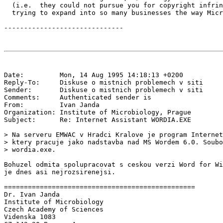
  (i.e.  they could not pursue you for copyright infrin
  trying to expand into so many businesses the way Micr
Date:         Mon, 14 Aug 1995 14:18:13 +0200

Reply-To:     Diskuse o mistnich problemech v siti 
Sender:       Diskuse o mistnich problemech v siti 
Comments:     Authenticated sender is 
From:         Ivan Janda 
Organization: Institute of Microbiology, Prague

Subject:      Re: Internet Assistant WORDIA.EXE

> Na serveru EMWAC v Hradci Kralove je program Internet
> ktery pracuje jako nadstavba nad MS Wordem 6.0. Soubo
> wordia.exe.

Bohuzel odmita spolupracovat s ceskou verzi Word for Wi
je dnes asi nejrozsirenejsi.

================================================

Dr. Ivan Janda

Institute of Microbiology

Czech Academy of Sciences

Videnska 1083
