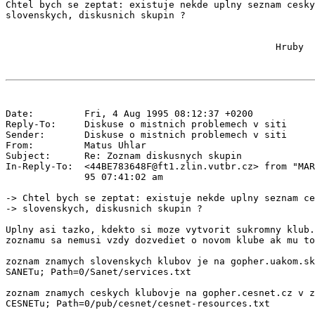
Chtel bych se zeptat: existuje nekde uplny seznam cesky
slovenskych, diskusnich skupin ?

Date:         Fri, 4 Aug 1995 08:12:37 +0200

Reply-To:     Diskuse o mistnich problemech v siti 
Sender:       Diskuse o mistnich problemech v siti 
From:         Matus Uhlar 
Subject:      Re: Zoznam diskusnych skupin

In-Reply-To:  <44BE783648F@ft1.zlin.vutbr.cz> from "MAR
              95 07:41:02 am

-> Chtel bych se zeptat: existuje nekde uplny seznam ce
-> slovenskych, diskusnich skupin ?

Uplny asi tazko, kdekto si moze vytvorit sukromny klub.
zoznamu sa nemusi vzdy dozvediet o novom klube ak mu to
zoznam znamych slovenskych klubov je na gopher.uakom.sk
SANETu; Path=0/Sanet/services.txt

zoznam znamych ceskych klubovje na gopher.cesnet.cz v z
CESNETu; Path=0/pub/cesnet/cesnet-resources.txt
