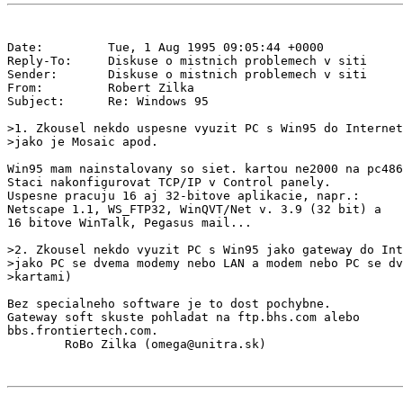
Date:         Tue, 1 Aug 1995 09:05:44 +0000

Reply-To:     Diskuse o mistnich problemech v siti 
Sender:       Diskuse o mistnich problemech v siti 
From:         Robert Zilka 
Subject:      Re: Windows 95

>1. Zkousel nekdo uspesne vyuzit PC s Win95 do Internet
>jako je Mosaic apod.

Win95 mam nainstalovany so siet. kartou ne2000 na pc486
Staci nakonfigurovat TCP/IP v Control panely.

Uspesne pracuju 16 aj 32-bitove aplikacie, napr.:

Netscape 1.1, WS_FTP32, WinQVT/Net v. 3.9 (32 bit) a

16 bitove WinTalk, Pegasus mail...

>2. Zkousel nekdo vyuzit PC s Win95 jako gateway do Int
>jako PC se dvema modemy nebo LAN a modem nebo PC se dv
>kartami)

Bez specialneho software je to dost pochybne.

Gateway soft skuste pohladat na ftp.bhs.com alebo

bbs.frontiertech.com.
