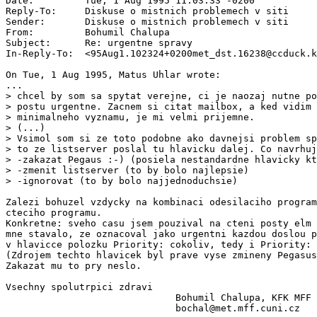
Date:         Tue, 1 Aug 1995 11:03:33 -0200

Reply-To:     Diskuse o mistnich problemech v siti 
Sender:       Diskuse o mistnich problemech v siti 
From:         Bohumil Chalupa 
Subject:      Re: urgentne spravy

In-Reply-To:  <95Aug1.102324+0200met_dst.16238@ccduck.k
On Tue, 1 Aug 1995, Matus Uhlar wrote:

...

> chcel by som sa spytat verejne, ci je naozaj nutne po
> postu urgentne. Zacnem si citat mailbox, a ked vidim 
> minimalneho vyznamu, je mi velmi prijemne.

> (...)

> Vsimol som si ze toto podobne ako davnejsi problem sp
> to ze listserver poslal tu hlavicku dalej. Co navrhuj
> -zakazat Pegaus :-) (posiela nestandardne hlavicky kt
> -zmenit listserver (to by bolo najlepsie)

> -ignorovat (to by bolo najjednoduchsie)

Zalezi bohuzel vzdycky na kombinaci odesilaciho program
cteciho programu.

Konkretne: sveho casu jsem pouzival na cteni posty elm 
mne stavalo, ze oznacoval jako urgentni kazdou doslou p
v hlavicce polozku Priority: cokoliv, tedy i Priority: 
(Zdrojem techto hlavicek byl prave vyse zmineny Pegasus
Zakazat mu to pry neslo.

Vsechny spolutrpici zdravi

                              Bohumil Chalupa, KFK MFF 