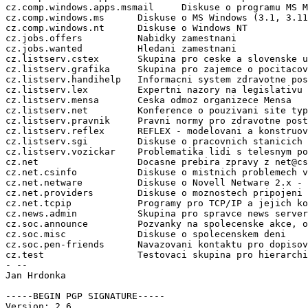
cz.comp.windows.apps.msmail     Diskuse o programu MS M
cz.comp.windows.ms      Diskuse o MS Windows (3.1, 3.11
cz.comp.windows.nt      Diskuse o Windows NT

cz.jobs.offers          Nabidky zamestnani

cz.jobs.wanted          Hledani zamestnani

cz.listserv.cstex       Skupina pro ceske a slovenske u
cz.listserv.grafika     Skupina pro zajemce o pocitacov
cz.listserv.handihelp   Informacni system zdravotne pos
cz.listserv.lex         Expertni nazory na legislativu 
cz.listserv.mensa       Ceska odmoz organizece Mensa

cz.listserv.net         Konference o pouzivani site typ
cz.listserv.pravnik     Pravni normy pro zdravotne post
cz.listserv.reflex      REFLEX - modelovani a konstruov
cz.listserv.sgi         Diskuse o pracovnich stanicich 
cz.listserv.vozickar    Problematika lidi s telesnym po
cz.net                  Docasne prebira zpravy z net@cs
cz.net.csinfo           Diskuse o mistnich problemech v
cz.net.netware          Diskuse o Novell Netware 2.x - 
cz.net.providers        Diskuse o moznostech pripojeni 
cz.net.tcpip            Programy pro TCP/IP a jejich ko
cz.news.admin           Skupina pro spravce news server
cz.soc.announce         Pozvanky na spolecenske akce, o
cz.soc.misc             Diskuse o spolecenskem deni

cz.soc.pen-friends      Navazovani kontaktu pro dopisov
cz.test                 Testovaci skupina pro hierarchi
- --

Jan Hrdonka 
-----BEGIN PGP SIGNATURE-----

Version: 2.6
