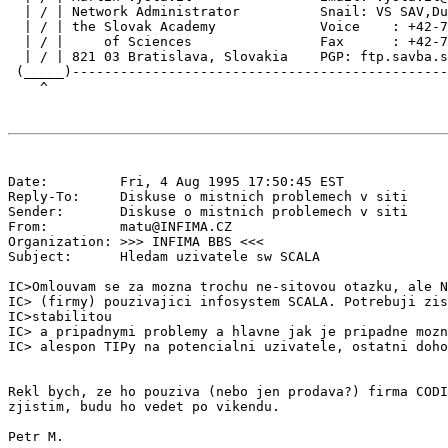
  | / | Network Administrator          Snail: VS SAV,Du
  | / | the Slovak Academy             Voice    : +42-7
  | / |     of Sciences                Fax      : +42-7
  | / | 821 03 Bratislava, Slovakia    PGP: ftp.savba.s
 (_____)-----------------------------------------------
Date:         Fri, 4 Aug 1995 17:50:45 EST

Reply-To:     Diskuse o mistnich problemech v siti 
Sender:       Diskuse o mistnich problemech v siti 
From:         matu@INFIMA.CZ

Organization: >>> INFIMA BBS <<<

Subject:      Hledam uzivatele sw SCALA

IC>Omlouvam se za mozna trochu ne-sitovou otazku, ale N
IC> (firmy) pouzivajici infosystem SCALA. Potrebuji zis
IC>stabilitou

IC> a pripadnymi problemy a hlavne jak je pripadne mozn
IC> alespon TIPy na potencialni uzivatele, ostatni doho
Rekl bych, ze ho pouziva (nebo jen prodava?) firma CODI
zjistim, budu ho vedet po vikendu.
