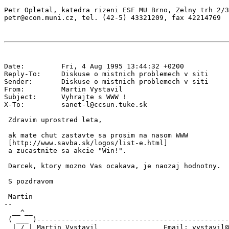
Petr Opletal, katedra rizeni ESF MU Brno, Zelny trh 2/3
Date:         Fri, 4 Aug 1995 13:44:32 +0200

Reply-To:     Diskuse o mistnich problemech v siti 
Sender:       Diskuse o mistnich problemech v siti 
From:         Martin Vystavil 
Subject:      Vyhrajte s WWW !

X-To:         sanet-l@ccsun.tuke.sk

 Zdravim uprostred leta,

 ak mate chut zastavte sa prosim na nasom WWW

 [http://www.savba.sk/logos/list-e.html]

 a zucastnite sa akcie "Win!".

 Darcek, ktory mozno Vas ocakava, je naozaj hodnotny.

 S pozdravom

 Martin

--

  __^__                                                
 ( ___ )-----------------------------------------------
  | / | Martin Vystavil                Email: vystavil@