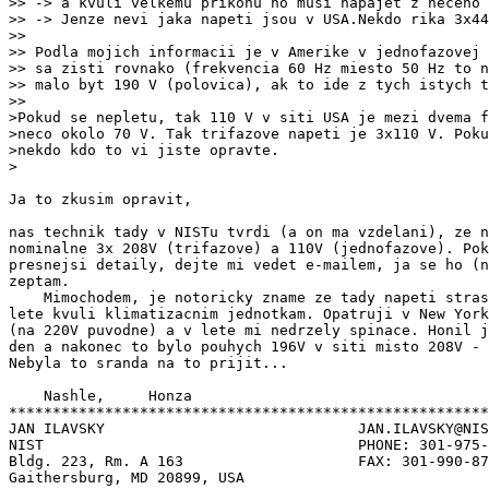
>> -> a kvuli velkemu prikonu ho musi napajet z neceho 
>> -> Jenze nevi jaka napeti jsou v USA.Nekdo rika 3x44
>>

>> Podla mojich informacii je v Amerike v jednofazovej 
>> sa zisti rovnako (frekvencia 60 Hz miesto 50 Hz to n
>> malo byt 190 V (polovica), ak to ide z tych istych t
>>

>Pokud se nepletu, tak 110 V v siti USA je mezi dvema f
>neco okolo 70 V. Tak trifazove napeti je 3x110 V. Poku
>nekdo kdo to vi jiste opravte.

>

Ja to zkusim opravit,

nas technik tady v NISTu tvrdi (a on ma vzdelani), ze n
nominalne 3x 208V (trifazove) a 110V (jednofazove). Pok
presnejsi detaily, dejte mi vedet e-mailem, ja se ho (n
zeptam.

    Mimochodem, je notoricky zname ze tady napeti stras
lete kvuli klimatizacnim jednotkam. Opatruji v New York
(na 220V puvodne) a v lete mi nedrzely spinace. Honil j
den a nakonec to bylo pouhych 196V v siti misto 208V - 
Nebyla to sranda na to prijit...

    Nashle,     Honza

*******************************************************
JAN ILAVSKY                             JAN.ILAVSKY@NIS
NIST                                    PHONE: 301-975-
Bldg. 223, Rm. A 163                    FAX: 301-990-87
Gaithersburg, MD 20899, USA
