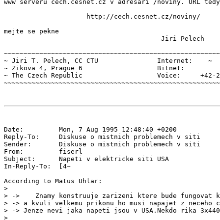
www serveru cech.cesnet.cz v adresari /noviny. URL tedy
                     http://cech.cesnet.cz/noviny/

mejte se pekne

                                        Jiri Pelech

~~~~~~~~~~~~~~~~~~~~~~~~~~~~~~~~~~~~~~~~~~~~~~~~~~~~~~~
~ Jiri T. Pelech, CC CTU               Internet:  
  ~

~ Zikova 4, Prague 6                   Bitnet:    
     
~ The Czech Republic                   Voice:     +42-2
Date:         Mon, 7 Aug 1995 12:48:40 +0200

Reply-To:     Diskuse o mistnich problemech v siti 
Sender:       Diskuse o mistnich problemech v siti 
From:         fiserl 
Subject:      Napeti v elektricke siti USA

In-Reply-To:  [4~

According to Matus Uhlar:

>

> ->    Znamy konstruuje zarizeni ktere bude fungovat k
> -> a kvuli velkemu prikonu ho musi napajet z neceho c
> -> Jenze nevi jaka napeti jsou v USA.Nekdo rika 3x440
>
