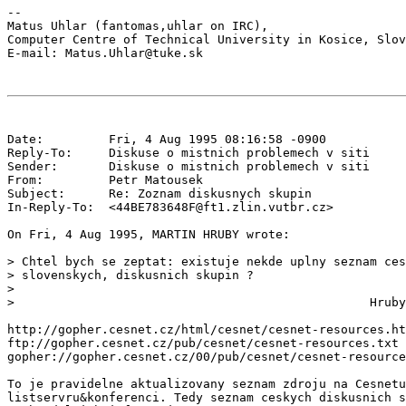
--

Matus Uhlar (fantomas,uhlar on IRC),

Computer Centre of Technical University in Kosice, Slov
Date:         Fri, 4 Aug 1995 08:16:58 -0900

Reply-To:     Diskuse o mistnich problemech v siti 
Sender:       Diskuse o mistnich problemech v siti 
From:         Petr Matousek 
Subject:      Re: Zoznam diskusnych skupin

In-Reply-To:  <44BE783648F@ft1.zlin.vutbr.cz>

On Fri, 4 Aug 1995, MARTIN HRUBY wrote:

> Chtel bych se zeptat: existuje nekde uplny seznam ces
> slovenskych, diskusnich skupin ?

>

>                                                 Hruby

http://gopher.cesnet.cz/html/cesnet/cesnet-resources.ht
ftp://gopher.cesnet.cz/pub/cesnet/cesnet-resources.txt

gopher://gopher.cesnet.cz/00/pub/cesnet/cesnet-resource
To je pravidelne aktualizovany seznam zdroju na Cesnetu
listservru&konferenci. Tedy seznam ceskych diskusnich s