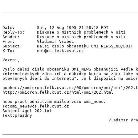
Date:         Sat, 12 Aug 1995 21:58:18 EDT

Reply-To:     Diskuse o mistnich problemech v siti 
Sender:       Diskuse o mistnich problemech v siti 
From:         Vladimir Vrabec 
Subject:      Dalsi cislo obcasniku OMI_NEWSSEND/EDIT

X-To:         net@cs.felk.cvut.cz

Vazeni,

vyslo dalsi cislo obcasniku OMI_NEWS obsahujici vedle k
internetovskych zdrojich a nabidky kurzu na zari take o
otevrenych dveri do Internetu". Je k dispozici na omicr
gopher://omicron.felk.cvut.cz/00/omicron/omi/omi1/202.t
http://omicron.felk.cvut.cz/html/omi/202.html

nebo prostrednictvim mailserveru omi_news:

To:omi_news@cs.felk.cvut.cz

Subject:#get 202.txt

Text:prazdny
