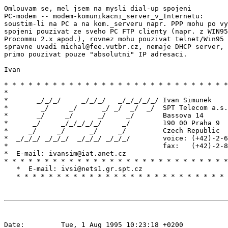
Omlouvam se, mel jsem na mysli dial-up spojeni

PC-modem -- modem-komunikacni_server_v_Internetu:

soustim-li na PC a na kom._serveru napr. PPP mohu po vy
spojeni pouzivat ze sveho PC FTP clienty (napr. z WIN95
Procommu 2.x apod.), rovnez mohu pouzivat telnet/Win95 
spravne uvadi michal@fee.vutbr.cz, nemaje DHCP server, 
primo pouzivat pouze "absolutni" IP adresaci.

Ivan

* * * * * * * * * * * * * * * * * * * * * * * * * * * *
*                                                      
*       _/_/_/     _/_/_/   _/_/_/_/_/ Ivan Simunek    
*        _/     _/      _/ _/  _/  _/  SPT Telecom a.s.
*       _/     _/      _/     _/       Bassova 14      
*      _/     _/_/_/_/_/     _/        190 00 Praha 9  
*     _/     _/      _/     _/         Czech Republic  
*  _/_/_/ _/_/_/  _/_/_/ _/_/_/        voice: (+42)-2-6
*                                      fax:   (+42)-2-8
*  E-mail: ivansim@iat.anet.cz                         
* * * * * * * * * * * * * * * * * * * * * * * * * * * *
   *  E-mail: ivsi@nets1.gr.spt.cz                     
Date:         Tue, 1 Aug 1995 10:23:18 +0200
