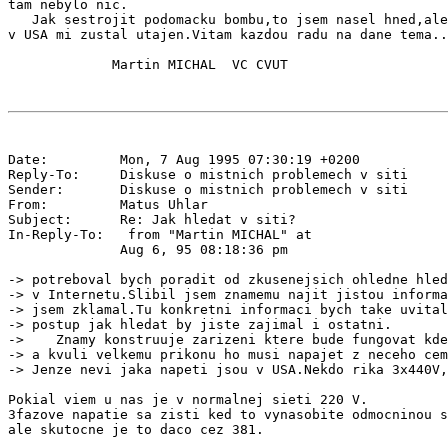
tam nebylo nic.

   Jak sestrojit podomacku bombu,to jsem nasel hned,ale
v USA mi zustal utajen.Vitam kazdou radu na dane tema..
Date:         Mon, 7 Aug 1995 07:30:19 +0200

Reply-To:     Diskuse o mistnich problemech v siti 
Sender:       Diskuse o mistnich problemech v siti 
From:         Matus Uhlar 
Subject:      Re: Jak hledat v siti?

In-Reply-To:  
 from "Martin MICHAL" at

              Aug 6, 95 08:18:36 pm

-> potreboval bych poradit od zkusenejsich ohledne hled
-> v Internetu.Slibil jsem znamemu najit jistou informa
-> jsem zklamal.Tu konkretni informaci bych take uvital
-> postup jak hledat by jiste zajimal i ostatni.

->    Znamy konstruuje zarizeni ktere bude fungovat kde
-> a kvuli velkemu prikonu ho musi napajet z neceho cem
-> Jenze nevi jaka napeti jsou v USA.Nekdo rika 3x440V,
Pokial viem u nas je v normalnej sieti 220 V.

3fazove napatie sa zisti ked to vynasobite odmocninou s
ale skutocne je to daco cez 381.
