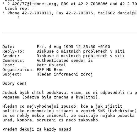
' 2:420/77@fidonet.org, BBS at 42-2-7038886 and 42-2-70
 Czech rep. '

' Phone 42-2-7078111, Fax 42-2-703875, Mail602 daniel@C
Date:         Fri, 4 Aug 1995 12:35:50 +0100

Reply-To:     Diskuse o mistnich problemech v siti 
Sender:       Diskuse o mistnich problemech v siti 
Comments:     Authenticated sender is 
From:         Petr Opletal 
Organization: ESF MU Brno

Subject:      Hledam informacni zdroj

Dobry den!

Jednak bych chtel podekovat vsem, co mi odpovedeli na p
Pegasem (odezva byla znacna a kvalitni).

Hledam co nejvyhodnejsi zpusob, kde a jak zjistit

politicko-ekonomickou situaci v zemich SNS (Uzbekistan)
ze se nekdy nekdo zminoval, ze existuje nejaka pobocka 
urad, komora, sdruzeni ci neco takoveho.

Predem dekuji za kazdy napad
