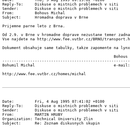
Reply-To:     Diskuse o mistnich problemech v siti 
Sender:       Diskuse o mistnich problemech v siti 
From:         Bohous Michal 
Subject:      Hromadna doprava v Brne

Prijemne parne leto z Brna.

Od 2.9. v Brne v hromadne doprave nezustane temer zadna
Vse najdete na http://www.fee.vutbr.cz/BRNO/transport.h
Dokument obsahuje same tabulky, takze zapomente na lynx
                                                Bohous

-------------------------------------------------------
Bohumil Michal                                  e-mail:
Date:         Fri, 4 Aug 1995 07:41:02 +0100

Reply-To:     Diskuse o mistnich problemech v siti 
Sender:       Diskuse o mistnich problemech v siti 
From:         MARTIN HRUBY 
Organization: Technical University Zlin

Subject:      Re: Zoznam diskusnych skupin
