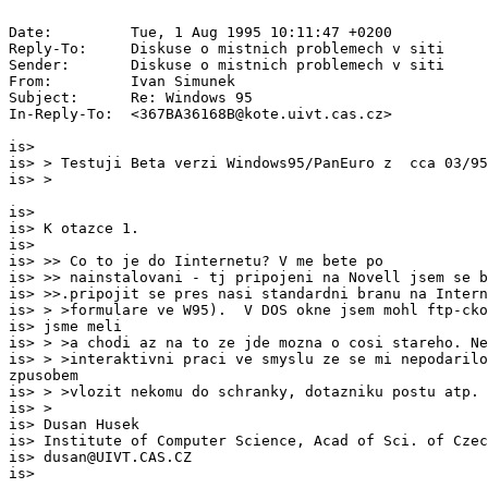
Date:         Tue, 1 Aug 1995 10:11:47 +0200

Reply-To:     Diskuse o mistnich problemech v siti 
Sender:       Diskuse o mistnich problemech v siti 
From:         Ivan Simunek 
Subject:      Re: Windows 95

In-Reply-To:  <367BA36168B@kote.uivt.cas.cz>

is>

is> > Testuji Beta verzi Windows95/PanEuro z  cca 03/95

is> >

is>

is> K otazce 1.

is>

is> >> Co to je do Iinternetu? V me bete po

is> >> nainstalovani - tj pripojeni na Novell jsem se b
is> >>.pripojit se pres nasi standardni branu na Intern
is> > >formulare ve W95).  V DOS okne jsem mohl ftp-cko
is> jsme meli

is> > >a chodi az na to ze jde mozna o cosi stareho. Ne
is> > >interaktivni praci ve smyslu ze se mi nepodarilo
zpusobem

is> > >vlozit nekomu do schranky, dotazniku postu atp.

is> >

is> Dusan Husek

is> Institute of Computer Science, Acad of Sci. of Czec
is> dusan@UIVT.CAS.CZ

is>
