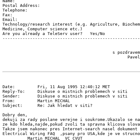
Name:

Postal Address:

Telephone:

Fax:

Email:

Technology/research interest (e.g. Agriculture, Biochem
Medicine, Computer science etc.)

Are you already a TeleServ user?   Yes/No

-------------------------------------------------------
                                            s pozdravem

Date:         Fri, 11 Aug 1995 12:40:12 MET

Reply-To:     Diskuse o mistnich problemech v siti 
Sender:       Diskuse o mistnich problemech v siti 
From:         Martin MICHAL 
Subject:      Re: Jak hledat v siti?

Dobry den,

dekuji za rady poslane verejne i soukrome.Ukazalo se na
ze kdo hleda,najde,pokud zvoli ta spravna klicova slova
Takze jsem nakonec pres Internet-search nasel dokument

Electrical Wiring FAQ  ,psany pro USA,kde je ve strucno