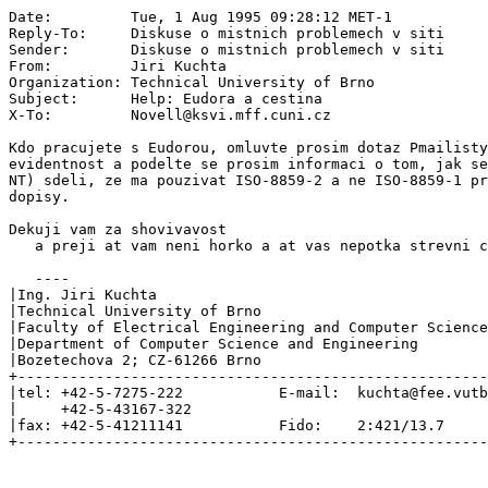
Date:         Tue, 1 Aug 1995 09:28:12 MET-1

Reply-To:     Diskuse o mistnich problemech v siti 
Sender:       Diskuse o mistnich problemech v siti 
From:         Jiri Kuchta 
Organization: Technical University of Brno

Subject:      Help: Eudora a cestina

X-To:         Novell@ksvi.mff.cuni.cz

Kdo pracujete s Eudorou, omluvte prosim dotaz Pmailisty
evidentnost a podelte se prosim informaci o tom, jak se
NT) sdeli, ze ma pouzivat ISO-8859-2 a ne ISO-8859-1 pr
dopisy.

Dekuji vam za shovivavost

   a preji at vam neni horko a at vas nepotka strevni c
   ----

|Ing. Jiri Kuchta                                      
|Technical University of Brno                          
|Faculty of Electrical Engineering and Computer Science
|Department of Computer Science and Engineering        
|Bozetechova 2; CZ-61266 Brno                          
+------------------------------------------------------
|tel: +42-5-7275-222           E-mail:  kuchta@fee.vutb
|     +42-5-43167-322                                  
|fax: +42-5-41211141           Fido:    2:421/13.7     