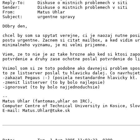
Reply-To:     Diskuse o mistnich problemech v siti 
Sender:       Diskuse o mistnich problemech v siti 
From:         Matus Uhlar 
Subject:      urgentne spravy

DObry den,

chcel by som sa spytat verejne, ci je naozaj nutne posi
postu urgentne. Zacnem si citat mailbox, a ked vidim ur
minimalneho vyznamu, je mi velmi prijemne.

Viem, ze to nie je az take hrozne ako ked si ktosi zapo
potvrdenie a druhy zase ochotne poslal potvrdenie do li
Vsimol som si ze toto podobne ako davnejsi problem spos
to ze listserver poslal tu hlavicku dalej. Co navrhujet
-zakazat Pegaus :-) (posiela nestandardne hlavicky kt. 
-zmenit listserver (to by bolo najlepsie)

-ignorovat (to by bolo najjednoduchsie)

--

Matus Uhlar (fantomas,uhlar on IRC),

Computer Centre of Technical University in Kosice, Slov