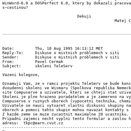
WinWord~6.0 a DOSPerfect 6.0, ktery by dokazali pracova
s~cestinou?

                                Dekuji

Date:         Thu, 10 Aug 1995 16:13:12 MET

Reply-To:     Diskuse o mistnich problemech v siti 
Sender:       Diskuse o mistnich problemech v siti 
From:         Pavel Cermak 
Subject:      skoleni TeleServ

Vazeni kolegove,

Oznamuji Vam, ze v ramci projektu TeleServ se bude konc
dvoudenni skoleni ve Wismaru (Spolkova republika Nemeck
site Compuserve a uzivatele, kteri se chteji stat uziva
Skoleni je plne hrazeno poradatelem a je zamereno na vy
Compuserve v ruznych oborech (vypocetni technika, chemi
Uzivatele se nauci vytvaret vlastni diskusni skupiny na
oborech a pomoci tehto skupin mohou navazat kontakty s 
Z kazde zeme se muze zucastnit maximalne 20 ucastniku.

Pripadni zajemci necht vyplni tento formular a zaslou h
adresu:  tkpc@earn.cvut.cz

-------------------------------------------------------