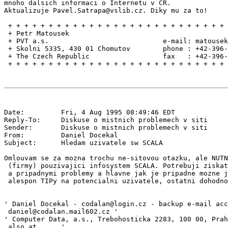
mnoho dalsich informaci o Internetu v CR.

Aktualizuje Pavel.Satrapa@vslib.cz. Diky mu za to!

 + + + + + + + + + + + + + + + + + + + + + + + + + + + 
 + Petr Matousek                                       
 + PVT a.s.                            e-mail: matousek
 + Skolni 5335, 430 01 Chomutov        phone : +42-396-
 + The Czech Republic                  fax   : +42-396-
Date:         Fri, 4 Aug 1995 08:49:46 EDT

Reply-To:     Diskuse o mistnich problemech v siti 
Sender:       Diskuse o mistnich problemech v siti 
From:         Daniel Docekal 
Subject:      Hledam uzivatele sw SCALA

Omlouvam se za mozna trochu ne-sitovou otazku, ale NUTN
 (firmy) pouzivajici infosystem SCALA. Potrebuji ziskat
 a pripadnymi problemy a hlavne jak je pripadne mozne j
 alespon TIPy na potencialni uzivatele, ostatni dohodno
' Daniel Docekal - codalan@login.cz - backup e-mail acc
 daniel@codalan.mail602.cz '

' Computer Data, a.s., Trebohosticka 2283, 100 00, Prah
 also at      '
