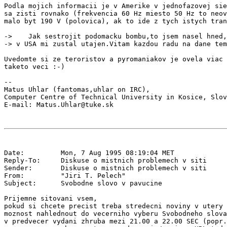
Podla mojich informacii je v Amerike v jednofazovej sie
sa zisti rovnako (frekvencia 60 Hz miesto 50 Hz to neov
malo byt 190 V (polovica), ak to ide z tych istych tran
->    Jak sestrojit podomacku bombu,to jsem nasel hned,
-> v USA mi zustal utajen.Vitam kazdou radu na dane tem
Uvedomte si ze teroristov a pyromaniakov je ovela viac 
taketo veci :-)

--

Matus Uhlar (fantomas,uhlar on IRC),

Computer Centre of Technical University in Kosice, Slov
Date:         Mon, 7 Aug 1995 08:19:04 MET

Reply-To:     Diskuse o mistnich problemech v siti 
Sender:       Diskuse o mistnich problemech v siti 
From:         "Jiri T. Pelech" 
Subject:      Svobodne slovo v pavucine

Prijemne sitovani vsem,

pokud si chcete precist treba stredecni noviny v utery 
moznost nahlednout do vecerniho vyberu Svobodneho slova
v predvecer vydani zhruba mezi 21.00 a 22.00 SEC (popr.