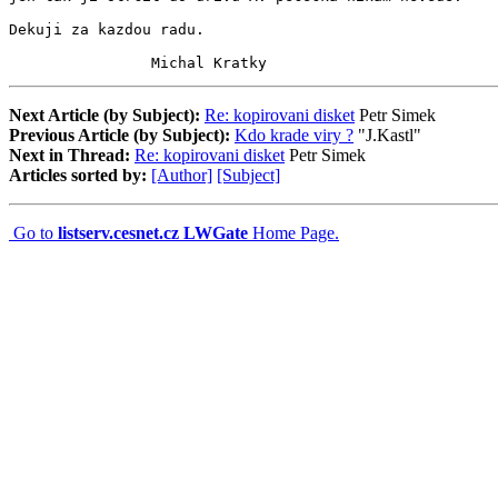
Dekuji za kazdou radu.

                Michal Kratky
Next Article (by Subject):
Re: kopirovani disket
Petr Simek
Previous Article (by Subject):
Kdo krade viry ?
"J.Kastl"
Next in Thread:
Re: kopirovani disket
Petr Simek
Articles sorted by:
[Author]
[Subject]
Go to
listserv.cesnet.cz LWGate
Home Page.