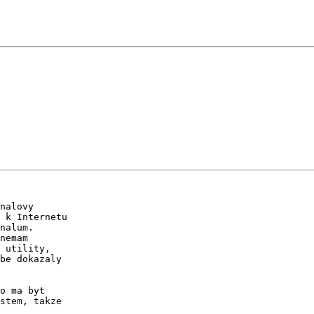
nalovy

 k Internetu

nalum.

nemam

 utility,

be dokazaly

o ma byt

stem, takze
