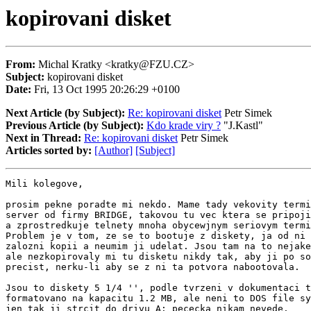
kopirovani disket
From:
Michal Kratky <kratky@FZU.CZ>
Subject:
kopirovani disket
Date:
Fri, 13 Oct 1995 20:26:29 +0100
Next Article (by Subject):
Re: kopirovani disket
Petr Simek
Previous Article (by Subject):
Kdo krade viry ?
"J.Kastl"
Next in Thread:
Re: kopirovani disket
Petr Simek
Articles sorted by:
[Author]
[Subject]
Mili kolegove,

prosim pekne poradte mi nekdo. Mame tady vekovity termi
server od firmy BRIDGE, takovou tu vec ktera se pripoji
a zprostredkuje telnety mnoha obycewjnym seriovym termi
Problem je v tom, ze se to bootuje z diskety, ja od ni 
zalozni kopii a neumim ji udelat. Jsou tam na to nejake
ale nezkopirovaly mi tu disketu nikdy tak, aby ji po so
precist, nerku-li aby se z ni ta potvora nabootovala.

Jsou to diskety 5 1/4 '', podle tvrzeni v dokumentaci t
formatovano na kapacitu 1.2 MB, ale neni to DOS file sy
jen tak ji strcit do drivu A: pececka nikam nevede.
