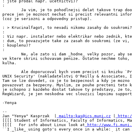
: jste prodal napr. ucetnictvi)?

:

        Ja vim, je to pohodlnejsi delat takove trap doo
prece jen je moznost nechat si precist relevantni infor
(coz je seriozni a odpovedny pristup).

: > Krucinalfagot, to nevadi nikomu zasahy do soukromi?
:

: Viz napr. instalater nebo elektrikar nebo zednik, kte
: dum, to povazujete take za zasah do soukromi (ze vi, 
: kouplenu)?

:

        Ne, ale zato si dam _hodne_ velky pozor, aby se
ve ktere skrini schovavam penize. Ostatne nechme toho, 
kulha.

        Ale doporucoval bych vsem precist si knizku `Pr
UNIX Security' (nakladatelstvi O'Reilly & Associates, I
Tam se lze dovedet, co je to bezpecnost a kdy je mozno 
povazovat za bezpecny. Myslim, ze pouhe precteni teto k
je schopno z kazdeho dostat takove ty predstavy, ze to,
RegWizard, je jen neskodna vec slouzici lepsimu support
-Yenya

--

Jan "Yenya" Kasprzak  |
 mailto:kas@ics.muni.cz
 |
 http:/
[[[[ Student of Informatics, Faculty of Informatics, Ma
[[[[   For info about Linux look at
 http://www.fi.muni.
``I _like_ using goto's every once in a while:  it can 