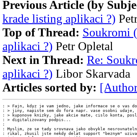
Previous Article (by Subje
krade listing aplikaci ?)
Pet
Top of Thread:
Soukromi (
aplikaci ?)
Petr Opletal
Next in Thread:
Re: Soukr
aplikaci ?)
Libor Skarvada
Articles sorted by:
[Author
: > Fajn, kdyz je vam jedno, jake informace se o vas do
: > jiny, napiste sem do fora napr. vase osobni udaje, 
: > kuponove knizky, jake akcie mate, cislo konta, posl
: > digitalizovany podpis...

:

: Myslim, ze se tady srovnava jako obvykle nesrovnateln
: rikal, zkusil jste nekdy delat support "beznym" uziva