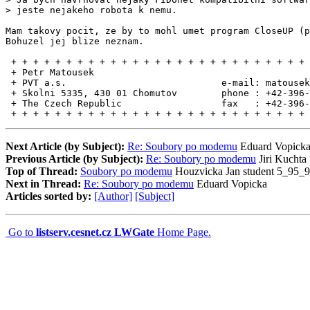
> jeste nejakeho robota k nemu.

Mam takovy pocit, ze by to mohl umet program CloseUP (p
Bohuzel jej blize neznam.

 + + + + + + + + + + + + + + + + + + + + + + + + + + + 
 + Petr Matousek                                       
 + PVT a.s.                            e-mail: matousek
 + Skolni 5335, 430 01 Chomutov        phone : +42-396-
 + The Czech Republic                  fax   : +42-396-
 + + + + + + + + + + + + + + + + + + + + + + + + + + + 
Next Article (by Subject):
Re: Soubory po modemu
Eduard Vopick
Previous Article (by Subject):
Re: Soubory po modemu
Jiri Kuchta
Top of Thread:
Soubory po modemu
Houzvicka Jan student 5_95_
Next in Thread:
Re: Soubory po modemu
Eduard Vopicka
Articles sorted by:
[Author]
[Subject]
Go to
listserv.cesnet.cz LWGate
Home Page.