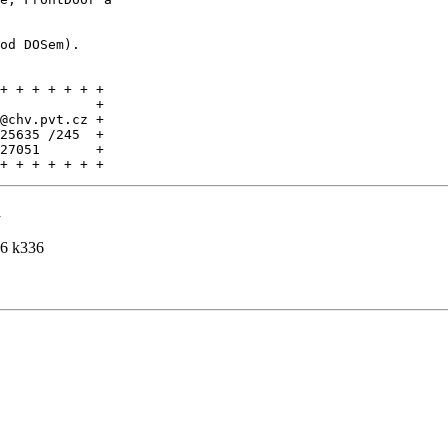
od DOSem).

+ + + + + + +

            +

@chv.pvt.cz +

25635 /245  +

27051       +

+ + + + + + +
a
96 k336