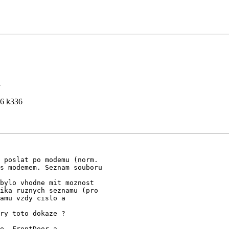
a
96 k336
 poslat po modemu (norm.

s modemem. Seznam souboru

bylo vhodne mit moznost

ika ruznych seznamu (pro

amu vzdy cislo a

ry toto dokaze ?

e, FrontDoor a
