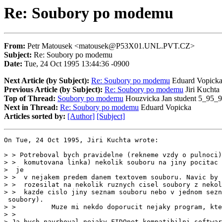
Re: Soubory po modemu
From:
Petr Matousek <matousek@P53X01.UNL.PVT.CZ>
Subject:
Re: Soubory po modemu
Date:
Tue, 24 Oct 1995 13:44:36 -0900
Next Article (by Subject):
Re: Soubory po modemu
Eduard Vopick
Previous Article (by Subject):
Re: Soubory po modemu
Jiri Kuchta
Top of Thread:
Soubory po modemu
Houzvicka Jan student 5_95_
Next in Thread:
Re: Soubory po modemu
Eduard Vopicka
Articles sorted by:
[Author]
[Subject]
On Tue, 24 Oct 1995, Jiri Kuchta wrote:

> > Potreboval bych pravidelne (rekneme vzdy o pulnoci)
> >  komutovana linka) nekolik souboru na jiny pocitac 
>  je

> >  v nejakem predem danem textovem souboru. Navic by 
> >  rozesilat na nekolik ruznych cisel soubory z nekol
> >  kazde cislo jiny seznam souboru nebo v jednom sezn
 soubory).

> >         Muze mi nekdo doporucit nejaky program, kte
> >

> Ja bych navrhoval nejaky FIDOnet kompatibilni softwar