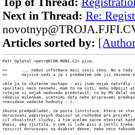
Top of Thread:
Registrati
Next in Thread:
Re: Regis
novotnyp@TROJA.FJFI.C
Articles sorted by:
[Author
Petr Opletal <petr@ECON.MUNI.CZ> pise:

>>      ... nebot informace maji svoji cenu. No a tady 
>>      nejvice vadi a je i predmetem zde jiz zminene e
>Ale ja to skutecne nechapu - asi jsem nejak natvrdly -
>pocitaci neco cenneho, mam to na siti, mohu odpojit at
>stejne si nejak nedovedu predstavit, co by MS delal na
>dopisy milenkam, ucetnimi daty nebo pripravami prednas
>nevidane vedecke hodnoty :-).

zkuste predpokladat, ze posta (instituce, ktera se star
dorucovani papirovych dopisu) se rozhodne pro projekt, 
cil zkvalitnit sluzby, a tim ucelem zacne otevirat kazd
dopis, aby zjistila, o cem si lide pisi a jestli treba 
rozsirit dorucovani na dvakrat denne, nebo neco takoveh