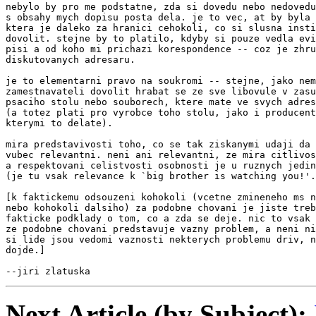
nebylo by pro me podstatne, zda si dovedu nebo nedovedu
s obsahy mych dopisu posta dela. je to vec, at by byla 
ktera je daleko za hranici cehokoli, co si slusna insti
dovolit. stejne by to platilo, kdyby si pouze vedla evi
pisi a od koho mi prichazi korespondence -- coz je zhru
diskutovanych adresaru.

je to elementarni pravo na soukromi -- stejne, jako nem
zamestnavateli dovolit hrabat se ze sve libovule v zasu
psaciho stolu nebo souborech, ktere mate ve svych adres
(a totez plati pro vyrobce toho stolu, jako i producent
kterymi to delate).

mira predstavivosti toho, co se tak ziskanymi udaji da 
vubec relevantni. neni ani relevantni, ze mira citlivos
a respektovani celistvosti osobnosti je u ruznych jedin
(je tu vsak relevance k `big brother is watching you!'.
[k faktickemu odsouzeni kohokoli (vcetne zmineneho ms n
nebo kohokoli dalsiho) za podobne chovani je jiste treb
fakticke podklady o tom, co a zda se deje. nic to vsak 
ze podobne chovani predstavuje vazny problem, a neni ni
si lide jsou vedomi vaznosti nekterych problemu driv, n
dojde.]

--jiri zlatuska
Next Article (by Subject):