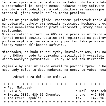
Ja delam spravce v jedne divizi velkeho podniku - i kdy
a prostudoval je, stejne nemuzu zakazat zadny software,
rozhoduje celopodnikove. A celopodnikove se samozrejme 
standard, jinak vznika prilis mnoho problemu.

Ale to uz jsme nekde jinde. Pocatecni prispevek tehle d
na podezrele pakety pri pouziti Netscape. Nechapu, proc
takova nenavistna kampan proti Microsoftu, ktery nema s
spolecneho.

O registration wizardu ve W95 se to prece vi uz davno a
funkci nemusi pouzit. Ostatne pri registraci na papirov
poctive vyplnite, na sebe a svuj pocitac taky prozrazuj
leckdy vcetne oblibeneho softwaru.

Mimochodem, az budu za tri tydny instalovat W95, tak na
jen s DOSem - bude to bezvadna prilezitost k vycisteni 
windowsowskych pozustatku - co by se asi tak Microsoft 
Zajimalo by mne: uz nekdo overil tu puvodni zpravu o Ne
Nebo tady celou tu dobu nadavame na neco, co vubec neex
      Zdravi a za delku se omlouva

 + + + + + + + + + + + + + + + + + + + + + + + + + + + 
 + Petr Matousek                                       
 + PVT a.s.                            e-mail: matousek
 + Skolni 5335, 430 01 Chomutov        phone : +42-396-
 + The Czech Republic                  fax   : +42-396-
 + + + + + + + + + + + + + + + + + + + + + + + + + + + 