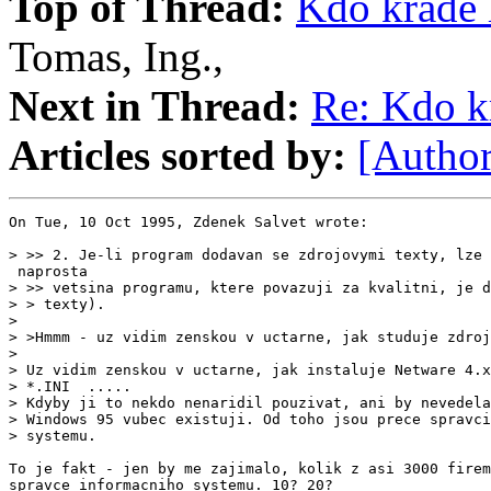
Top of Thread:
Kdo krade l
Tomas, Ing.,
Next in Thread:
Re: Kdo kr
Articles sorted by:
[Author
On Tue, 10 Oct 1995, Zdenek Salvet wrote:

> >> 2. Je-li program dodavan se zdrojovymi texty, lze 
 naprosta

> >> vetsina programu, ktere povazuji za kvalitni, je d
> > texty).

>

> >Hmmm - uz vidim zenskou v uctarne, jak studuje zdroj
>

> Uz vidim zenskou v uctarne, jak instaluje Netware 4.x
> *.INI  .....

> Kdyby ji to nekdo nenaridil pouzivat, ani by nevedela
> Windows 95 vubec existuji. Od toho jsou prece spravci
> systemu.

To je fakt - jen by me zajimalo, kolik z asi 3000 firem
spravce informacniho systemu. 10? 20?
