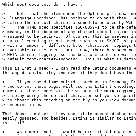
Which most documents don't have..

>     Note that the item under the Options pull-down me
> ``Language Encoding'' has nothing to do with this.  W
> define the default charset assumed to be used by Web 
>     The HTML spec specifies ISO-8859-1 to be the defa
> means, in the absence of any charset specification in
> assumed to be Latin-1.  Of course, this is useless in
> Latin-1 encoding is not used, such as in SK/CZ, so pa
> with a number of different byte->character mappings t
> available to the user.  Until now, there has been no 
> META charset tagging, so the best one could do was to
> default font/charset-encoding.  This is what is defin
This is what I need - I can read the Latin2 documents w
the app-defaults file, and even if they don't have the 
>     If you spend time outside, such as in Germany, Fr
> and so on, those pages will use the Latin-1 encoding.
> most of those pages will be without the META tagging,
> display using the default character set you've specif
> to change this encoding on-the-fly as you view docume
> encoding in use.

That doesn't matter - they use little accented characte
easily guessed, and besides, Latin1 is similar to Latin
isn't it?

>     As I mentioned, it would be nice if all documents