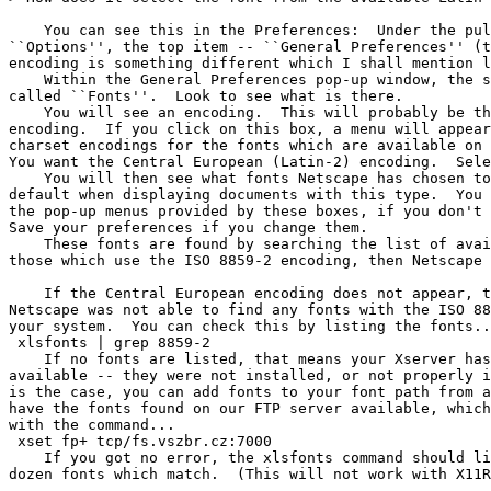
    You can see this in the Preferences:  Under the pul
``Options'', the top item -- ``General Preferences'' (t
encoding is something different which I shall mention l
    Within the General Preferences pop-up window, the s
called ``Fonts''.  Look to see what is there.

    You will see an encoding.  This will probably be th
encoding.  If you click on this box, a menu will appear
charset encodings for the fonts which are available on 
You want the Central European (Latin-2) encoding.  Sele
    You will then see what fonts Netscape has chosen to
default when displaying documents with this type.  You 
the pop-up menus provided by these boxes, if you don't 
Save your preferences if you change them.

    These fonts are found by searching the list of avai
those which use the ISO 8859-2 encoding, then Netscape 
    If the Central European encoding does not appear, t
Netscape was not able to find any fonts with the ISO 88
your system.  You can check this by listing the fonts..
 xlsfonts | grep 8859-2

    If no fonts are listed, that means your Xserver has
available -- they were not installed, or not properly i
is the case, you can add fonts to your font path from a
have the fonts found on our FTP server available, which
with the command...

 xset fp+ tcp/fs.vszbr.cz:7000

    If you got no error, the xlsfonts command should li
dozen fonts which match.  (This will not work with X11R