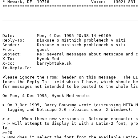
* Newark, DE  19716                 Voice:   (302) 831-
Date:         Mon, 4 Dec 1995 20:38:14 +0100

Reply-To:     Diskuse o mistnich problemech v siti 
Sender:       Diskuse o mistnich problemech v siti 
From:         guest 
Subject:      Re: several messages about Netscape and c
X-To:         Hynek Med 
X-cc:         barryb@tuke.sk

In-Reply-To:  
Please ignore the From: header on this message.  The LI
loses the Reply-To: field which I have, which should be
for messages not intended to be posted to the whole lis
On Mon, 4 Dec 1995, Hynek Med wrote:

> On 3 Dec 1995, Barry Bouwsma wrote (discussing META M
  tagging and Netscape 2.0 releases under X Windows):

> >     When these new versions of Netscape encounter s
> > will attempt to display it with a Latin-2 font, pro
le.

>=20

> How does it select the font from the available Latin-