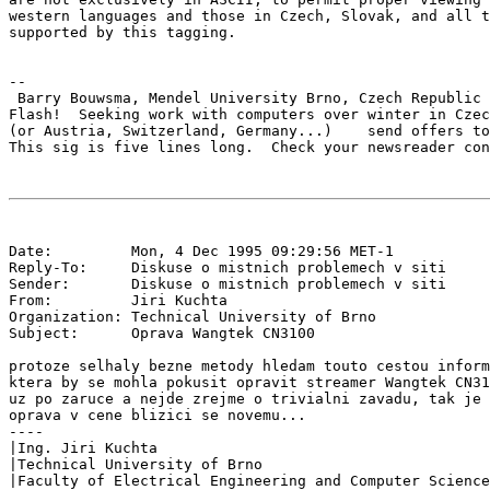
western languages and those in Czech, Slovak, and all t
supported by this tagging.

--

 Barry Bouwsma, Mendel University Brno, Czech Republic 
Flash!  Seeking work with computers over winter in Czec
(or Austria, Switzerland, Germany...)    send offers to
Date:         Mon, 4 Dec 1995 09:29:56 MET-1

Reply-To:     Diskuse o mistnich problemech v siti 
Sender:       Diskuse o mistnich problemech v siti 
From:         Jiri Kuchta 
Organization: Technical University of Brno

Subject:      Oprava Wangtek CN3100

protoze selhaly bezne metody hledam touto cestou inform
ktera by se mohla pokusit opravit streamer Wangtek CN31
uz po zaruce a nejde zrejme o trivialni zavadu, tak je 
oprava v cene blizici se novemu...

----

|Ing. Jiri Kuchta                                      
|Technical University of Brno                          
|Faculty of Electrical Engineering and Computer Science