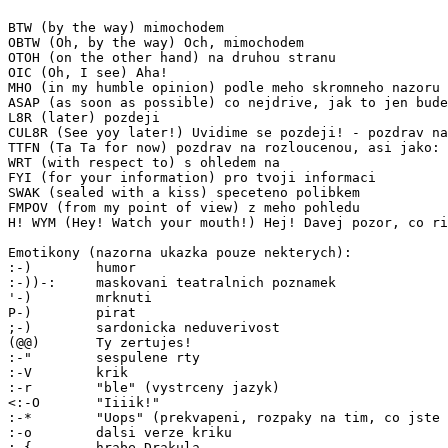
BTW (by the way) mimochodem

OBTW (Oh, by the way) Och, mimochodem

OTOH (on the other hand) na druhou stranu

OIC (Oh, I see) Aha!

MHO (in my humble opinion) podle meho skromneho nazoru

ASAP (as soon as possible) co nejdrive, jak to jen bude
L8R (later) pozdeji

CUL8R (See yoy later!) Uvidime se pozdeji! - pozdrav na
TTFN (Ta Ta for now) pozdrav na rozloucenou, asi jako: 
WRT (with respect to) s ohledem na

FYI (for your information) pro tvoji informaci

SWAK (sealed with a kiss) speceteno polibkem

FMPOV (from my point of view) z meho pohledu

H! WYM (Hey! Watch your mouth!) Hej! Davej pozor, co ri
Emotikony (nazorna ukazka pouze nekterych):

:-)        humor

:-))-:     maskovani teatralnich poznamek

'-)        mrknuti

P-)        pirat

;-)        sardonicka neduverivost

(@@)       Ty zertujes!

:-"        sespulene rty

:-V        krik

:-r        "ble" (vystrceny jazyk)

<:-O       "Iiiik!"

:-*        "Uops" (prekvapeni, rozpaky na tim, co jste 
:-o        dalsi verze kriku

:-{        hrabe Drakula
