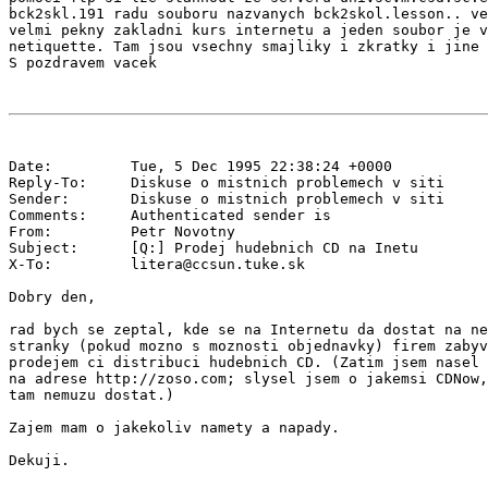
bck2skl.191 radu souboru nazvanych bck2skol.lesson.. ve
velmi pekny zakladni kurs internetu a jeden soubor je v
netiquette. Tam jsou vsechny smajliky i zkratky i jine 
Date:         Tue, 5 Dec 1995 22:38:24 +0000

Reply-To:     Diskuse o mistnich problemech v siti 
Sender:       Diskuse o mistnich problemech v siti 
Comments:     Authenticated sender is 
From:         Petr Novotny 
Subject:      [Q:] Prodej hudebnich CD na Inetu

X-To:         litera@ccsun.tuke.sk

Dobry den,

rad bych se zeptal, kde se na Internetu da dostat na ne
stranky (pokud mozno s moznosti objednavky) firem zabyv
prodejem ci distribuci hudebnich CD. (Zatim jsem nasel 
na adrese http://zoso.com; slysel jsem o jakemsi CDNow,
tam nemuzu dostat.)

Zajem mam o jakekoliv namety a napady.

Dekuji.
