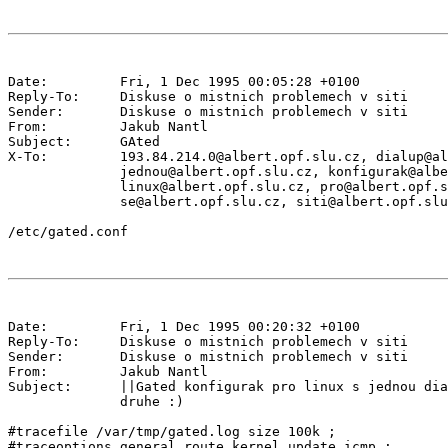
Date:         Fri, 1 Dec 1995 00:05:28 +0100

Reply-To:     Diskuse o mistnich problemech v siti 
Sender:       Diskuse o mistnich problemech v siti 
From:         Jakub Nantl 
Subject:      GAted

X-To:         193.84.214.0@albert.opf.slu.cz, dialup@al
              jednou@albert.opf.slu.cz, konfigurak@albe
              linux@albert.opf.slu.cz, pro@albert.opf.s
              se@albert.opf.slu.cz, siti@albert.opf.slu
Date:         Fri, 1 Dec 1995 00:20:32 +0100

Reply-To:     Diskuse o mistnich problemech v siti 
Sender:       Diskuse o mistnich problemech v siti 
From:         Jakub Nantl 
Subject:      ||Gated konfigurak pro linux s jednou dia
              druhe :)

#tracefile /var/tmp/gated.log size 100k ;

#traceoptions general route kernel update icmp ;
