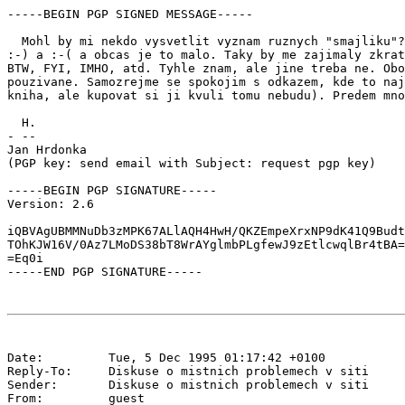
-----BEGIN PGP SIGNED MESSAGE-----

  Mohl by mi nekdo vysvetlit vyznam ruznych "smajliku"?
:-) a :-( a obcas je to malo. Taky by me zajimaly zkrat
BTW, FYI, IMHO, atd. Tyhle znam, ale jine treba ne. Obo
pouzivane. Samozrejme se spokojim s odkazem, kde to naj
kniha, ale kupovat si ji kvuli tomu nebudu). Predem mno
  H.

- --

Jan Hrdonka 
(PGP key: send email with Subject: request pgp key)

-----BEGIN PGP SIGNATURE-----

Version: 2.6

iQBVAgUBMMNuDb3zMPK67ALlAQH4HwH/QKZEmpeXrxNP9dK41Q9Budt
TOhKJW16V/0Az7LMoDS38bT8WrAYglmbPLgfewJ9zEtlcwqlBr4tBA=
=Eq0i

Date:         Tue, 5 Dec 1995 01:17:42 +0100

Reply-To:     Diskuse o mistnich problemech v siti 
Sender:       Diskuse o mistnich problemech v siti 
From:         guest 