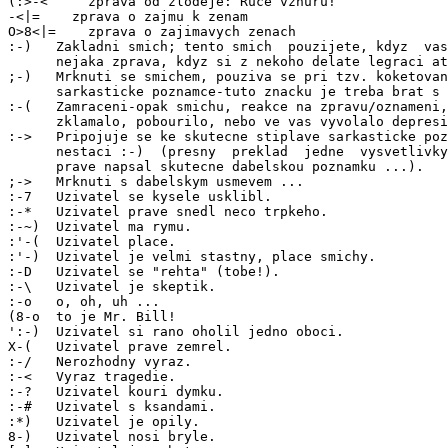
-<|=    zprava o zajmu k zenam

O>8<|=    zprava o zajimavych zenach

:-)   Zakladni smich; tento smich  pouzijete, kdyz  vas
      nejaka zprava, kdyz si z nekoho delate legraci at
;-)   Mrknuti se smichem, pouziva se pri tzv. koketovan
      sarkasticke poznamce-tuto znacku je treba brat s 
:-(   Zamraceni-opak smichu, reakce na zpravu/oznameni,
      zklamalo, pobourilo, nebo ve vas vyvolalo depresi
:->   Pripojuje se ke skutecne stiplave sarkasticke poz
      nestaci :-)  (presny  preklad  jedne  vysvetlivky
      prave napsal skutecne dabelskou poznamku ...).

;->   Mrknuti s dabelskym usmevem ...

:-7   Uzivatel se kysele usklibl.

:-*   Uzivatel prave snedl neco trpkeho.

:-~)  Uzivatel ma rymu.

:'-(  Uzivatel place.

:'-)  Uzivatel je velmi stastny, place smichy.

:-D   Uzivatel se "rehta" (tobe!).

:-\   Uzivatel je skeptik.

:-o   o, oh, uh ...

(8-o  to je Mr. Bill!

':-)  Uzivatel si rano oholil jedno oboci.

X-(   Uzivatel prave zemrel.

:-/   Nerozhodny vyraz.

:-<   Vyraz tragedie.

:-?   Uzivatel kouri dymku.

:-#   Uzivatel s ksandami.

:*)   Uzivatel je opily.

8-)   Uzivatel nosi bryle.
