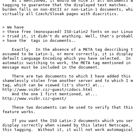
    As I mentioned, it would be nice if all documents w
tagging to guarantee that the displayed text matches.  
burden falls on non-ASCII or non-Latin-1 documents, whi
virtually all Czech/Slovak pages with diacritics.

> We have

> these free (monospaced) ISO-Latin2 fonts on our Linux
> tried it, it didn't do anything. Well, that's probabl
> have the 
 tags in documents..

    Exactly.  In the absence of a META tag describing t
assumed to be Latin-1, or more correctly, it is display
default Language Encoding which you have selected.  In 
automatic switching to work, the META tag mentioned in 
message must be included in the document.

    There are two documents to which I have added this 
shamelessly stolen from another server and to which I m
tag, which can be viewed (it's short) at...

http://www.vszbr.cz/~guest/czdocs.html

    And the one I first mentioned, at...

http://www.vszbr.cz/~guest/

    These two documents can be used to verify that this
feature works.

    If you want the ISO Latin-2 documents which you ser
display correctly when viewed by this latest Netscape, 
this tagging.  Without it, it will not work automagical