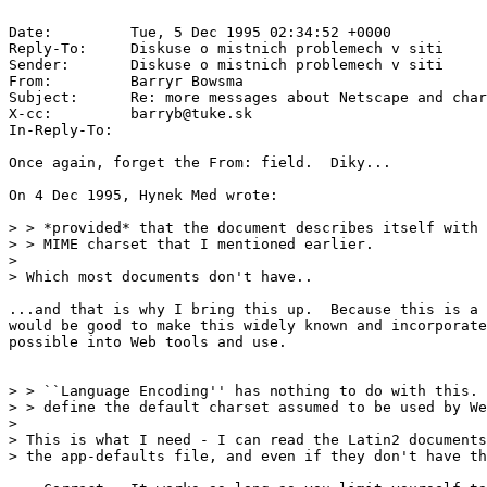
Date:         Tue, 5 Dec 1995 02:34:52 +0000

Reply-To:     Diskuse o mistnich problemech v siti 
Sender:       Diskuse o mistnich problemech v siti 
From:         Barryr Bowsma 
Subject:      Re: more messages about Netscape and char
X-cc:         barryb@tuke.sk

In-Reply-To:  
Once again, forget the From: field.  Diky... 
On 4 Dec 1995, Hynek Med wrote:

> > *provided* that the document describes itself with 
> > MIME charset that I mentioned earlier.

>

> Which most documents don't have..

...and that is why I bring this up.  Because this is a 
would be good to make this widely known and incorporate
possible into Web tools and use.

> > ``Language Encoding'' has nothing to do with this. 
> > define the default charset assumed to be used by We
>

> This is what I need - I can read the Latin2 documents
> the app-defaults file, and even if they don't have th