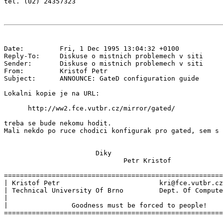
Date:         Fri, 1 Dec 1995 13:04:32 +0100

Reply-To:     Diskuse o mistnich problemech v siti 
Sender:       Diskuse o mistnich problemech v siti 
From:         Kristof Petr 
Subject:      ANNOUNCE: GateD configuration guide

Lokalni kopie je na URL:

      http://ww2.fce.vutbr.cz/mirror/gated/

treba se bude nekomu hodit.

Mali nekdo po ruce chodici konfigurak pro gated, sem s 
                       Diky

                              Petr Kristof

=======================================================
| Kristof Petr                         kri@fce.vutbr.cz
| Technical University Of Brno         Dept. Of Compute
|                                                      
|                Goodness must be forced to people!    