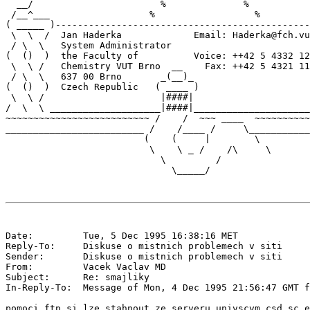
  __/                       %              %

 /__^___                  %                  %         
( _____ )----------------------------------------------
 \  \  /  Jan Haderka             Email: Haderka@fch.vu
 / \  \   System Administrator                         
(  ()  )  the Faculty of          Voice: ++42 5 4332 12
 \  \ /   Chemistry VUT Brno  __    Fax: ++42 5 4321 11
 / \  \   637 00 Brno       _(__)_                     
(  ()  )  Czech Republic   ( ____ )                    
 \  \ /                     |####|                     
/  \  \ ____________________|####|_____________________
~~~~~~~~~~~~~~~~~~~~~~~~~~ /    /  ~~~ ____  ~~~~~~~~~~
_________________________ /    /____ /     \___________
                         (    (     |        \

                          \    \ _ /    /\     \

                            \         /

Date:         Tue, 5 Dec 1995 16:38:16 MET

Reply-To:     Diskuse o mistnich problemech v siti 
Sender:       Diskuse o mistnich problemech v siti 
From:         Vacek Vaclav MD 
Subject:      Re: smajliky

In-Reply-To:  Message of Mon, 4 Dec 1995 21:56:47 GMT f
pomoci ftp si lze stahnout ze serveru univscvm.csd.sc.e