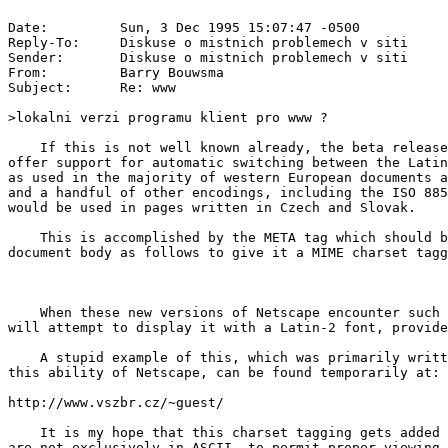
Date:         Sun, 3 Dec 1995 15:07:47 -0500

Reply-To:     Diskuse o mistnich problemech v siti 
Sender:       Diskuse o mistnich problemech v siti 
From:         Barry Bouwsma 
Subject:      Re: www

>lokalni verzi programu klient pro www ?

    If this is not well known already, the beta release
offer support for automatic switching between the Latin
as used in the majority of western European documents a
and a handful of other encodings, including the ISO 885
would be used in pages written in Czech and Slovak.

    This is accomplished by the META tag which should b
document body as follows to give it a MIME charset tagg
    When these new versions of Netscape encounter such 
will attempt to display it with a Latin-2 font, provide
    A stupid example of this, which was primarily writt
this ability of Netscape, can be found temporarily at:

http://www.vszbr.cz/~guest/

    It is my hope that this charset tagging gets added 
are not exclusively in ASCII, to permit proper viewing 