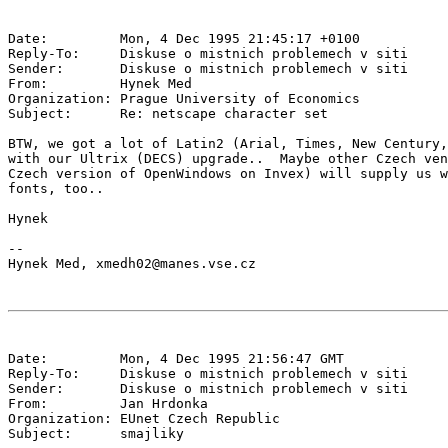
Date:         Mon, 4 Dec 1995 21:45:17 +0100

Reply-To:     Diskuse o mistnich problemech v siti 
Sender:       Diskuse o mistnich problemech v siti 
From:         Hynek Med 
Organization: Prague University of Economics

Subject:      Re: netscape character set

BTW, we got a lot of Latin2 (Arial, Times, New Century,
with our Ultrix (DECS) upgrade..  Maybe other Czech ven
Czech version of OpenWindows on Invex) will supply us w
fonts, too..

Hynek

--

Date:         Mon, 4 Dec 1995 21:56:47 GMT

Reply-To:     Diskuse o mistnich problemech v siti 
Sender:       Diskuse o mistnich problemech v siti 
From:         Jan Hrdonka 
Organization: EUnet Czech Republic

Subject:      smajliky
