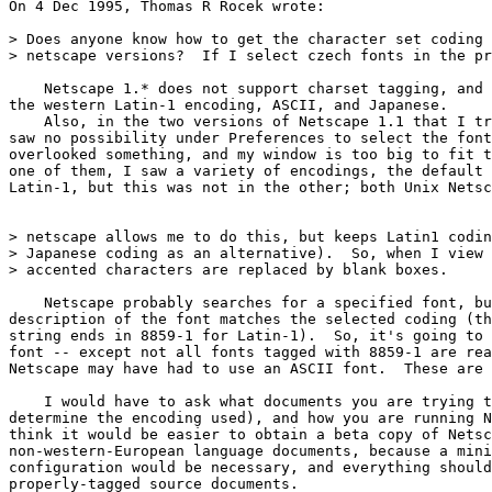
On 4 Dec 1995, Thomas R Rocek wrote:

> Does anyone know how to get the character set coding 
> netscape versions?  If I select czech fonts in the pr
    Netscape 1.* does not support charset tagging, and 
the western Latin-1 encoding, ASCII, and Japanese.

    Also, in the two versions of Netscape 1.1 that I tr
saw no possibility under Preferences to select the font
overlooked something, and my window is too big to fit t
one of them, I saw a variety of encodings, the default 
Latin-1, but this was not in the other; both Unix Netsc
> netscape allows me to do this, but keeps Latin1 codin
> Japanese coding as an alternative).  So, when I view 
> accented characters are replaced by blank boxes.

    Netscape probably searches for a specified font, bu
description of the font matches the selected coding (th
string ends in 8859-1 for Latin-1).  So, it's going to 
font -- except not all fonts tagged with 8859-1 are rea
Netscape may have had to use an ASCII font.  These are 
    I would have to ask what documents you are trying t
determine the encoding used), and how you are running N
think it would be easier to obtain a beta copy of Netsc
non-western-European language documents, because a mini
configuration would be necessary, and everything should
properly-tagged source documents.
