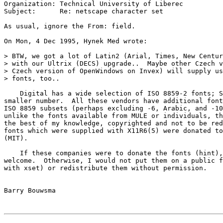
Organization: Technical University of Liberec

Subject:      Re: netscape character set

As usual, ignore the From: field.  
On Mon, 4 Dec 1995, Hynek Med wrote:

> BTW, we got a lot of Latin2 (Arial, Times, New Centur
> with our Ultrix (DECS) upgrade..  Maybe other Czech v
> Czech version of OpenWindows on Invex) will supply us
> fonts, too..

    Digital has a wide selection of ISO 8859-2 fonts; S
smaller number.  All these vendors have additional font
ISO 8859 subsets (perhaps excluding -6, Arabic, and -10
unlike the fonts available from MULE or individuals, th
the best of my knowledge, copyrighted and not to be red
fonts which were supplied with X11R6(5) were donated to
(MIT).

    If these companies were to donate the fonts (hint),
welcome.  Otherwise, I would not put them on a public f
with xset) or redistribute them without permission.
