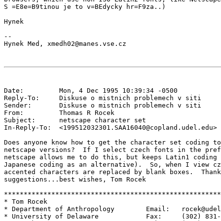
S =E8e=B9tinou je to v=BEdycky hr=F9za..)

Hynek

--

Date:         Mon, 4 Dec 1995 10:39:34 -0500

Reply-To:     Diskuse o mistnich problemech v siti 
Sender:       Diskuse o mistnich problemech v siti 
From:         Thomas R Rocek 
Subject:      netscape character set

In-Reply-To:  <199512032301.SAA16040@copland.udel.edu>

Does anyone know how to get the character set coding to
netscape versions?  If I select czech fonts in the pref
netscape allows me to do this, but keeps Latin1 coding 
Japanese coding as an alternative).  So, when I view cz
accented characters are replaced by blank boxes.  Thank
suggestions...best wishes, Tom Rocek

*******************************************************
* Tom Rocek                                            
* Department of Anthropology        Email:   rocek@udel
* University of Delaware            Fax:     (302) 831-