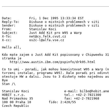
Date:         Fri, 1 Dec 1995 13:33:34 EST

Reply-To:     Diskuse o mistnich problemech v siti 
Sender:       Diskuse o mistnich problemech v siti 
From:         Stanislav Koci 
Subject:      Just Add Kit pro W95 a Warp

X-To:         net@cs.felk.cvut.cz

X-cc:         os2c-l@alfa.vse.cz

Hello all,

Kdo mate zajem o Just Add Kit popisovany v Chipweeku 31
stranka je

    http://www.austin.ibm.com/pspinfo/drk95.html

Co to umi - poradi, jak mohou koexistovat W95 a Warp (n
tvrzeni instalac. programu W95). Dale poradi pri odinst
otestuje HW a dalsi. Jsou to 3 diskety nebo najednou as
Bye

Stan /\

Stanislav Koci                  e-mail: bilbo@hobit.ane
HOBIT s.r.o.                    tel.: +42-2-7821300

Nad Primaskou 35                fax: +42-2-7821968

100 00 Praha 10         fido: 2:420/55
