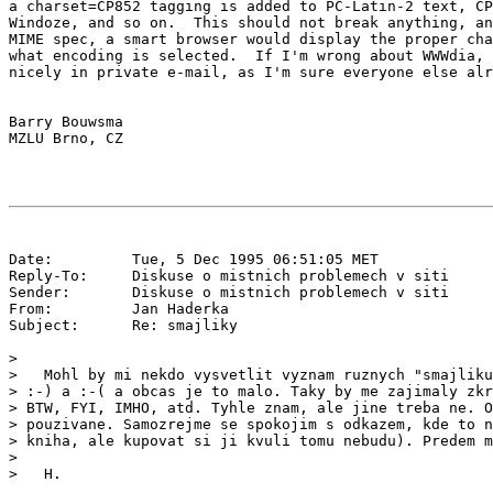
a charset=CP852 tagging is added to PC-Latin-2 text, CP
Windoze, and so on.  This should not break anything, an
MIME spec, a smart browser would display the proper cha
what encoding is selected.  If I'm wrong about WWWdia, 
nicely in private e-mail, as I'm sure everyone else alr
Barry Bouwsma

Date:         Tue, 5 Dec 1995 06:51:05 MET

Reply-To:     Diskuse o mistnich problemech v siti 
Sender:       Diskuse o mistnich problemech v siti 
From:         Jan Haderka 
Subject:      Re: smajliky

>

>   Mohl by mi nekdo vysvetlit vyznam ruznych "smajliku
> :-) a :-( a obcas je to malo. Taky by me zajimaly zkr
> BTW, FYI, IMHO, atd. Tyhle znam, ale jine treba ne. O
> pouzivane. Samozrejme se spokojim s odkazem, kde to n
> kniha, ale kupovat si ji kvuli tomu nebudu). Predem m
>

>   H.
