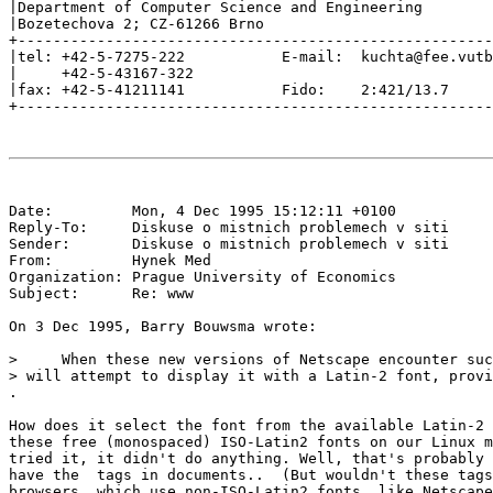
|Department of Computer Science and Engineering        
|Bozetechova 2; CZ-61266 Brno                          
+------------------------------------------------------
|tel: +42-5-7275-222           E-mail:  kuchta@fee.vutb
|     +42-5-43167-322                                  
|fax: +42-5-41211141           Fido:    2:421/13.7     
Date:         Mon, 4 Dec 1995 15:12:11 +0100

Reply-To:     Diskuse o mistnich problemech v siti 
Sender:       Diskuse o mistnich problemech v siti 
From:         Hynek Med 
Organization: Prague University of Economics

Subject:      Re: www

On 3 Dec 1995, Barry Bouwsma wrote:

>     When these new versions of Netscape encounter suc
> will attempt to display it with a Latin-2 font, provi
.

How does it select the font from the available Latin-2 
these free (monospaced) ISO-Latin2 fonts on our Linux m
tried it, it didn't do anything. Well, that's probably 
have the 
 tags in documents..  (But wouldn't these tags
browsers, which use non-ISO-Latin2 fonts, like Netscape