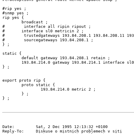
#rip yes ;

#snmp yes ;

rip yes {

        broadcast ;

#        interface all ripin ripout ;

#       interface sl0 metricin 2 ;

#        trustedgateways 193.84.208.1 193.84.208.11 193
#        sourcegateways 193.84.208.1 ;

} ;

static {

        default gateway 193.84.208.1 retain ;

        193.84.214.0 gateway 193.84.214.1 interface sl0
} ;

export proto rip {

        proto static {

                193.84.214.0 metric 2 ;

        } ;

Date:         Sat, 2 Dec 1995 12:13:32 +0100

Reply-To:     Diskuse o mistnich problemech v siti 