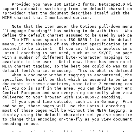
    Provided you have ISO Latin-2 fonts, Netscape2.0 wi
support automatic switching from the default charset en
*provided* that the document describes itself with the 
MIME charset that I mentioned earlier.

    Note that the item under the Options pull-down menu
``Language Encoding'' has nothing to do with this.  Wha
define the default charset assumed to be used by Web pa
    The HTML spec specifies ISO-8859-1 to be the defaul
means, in the absence of any charset specification in t
assumed to be Latin-1.  Of course, this is useless in c
Latin-1 encoding is not used, such as in SK/CZ, so page
with a number of different byte->character mappings to 
available to the user.  Until now, there has been no cl
META charset tagging, so the best one could do was to u
default font/charset-encoding.  This is what is defined
    When a document without tagging is encountered, the
specified here will be that which is assumed to be in u
documents in these countries, some Latin-2 encoding can
all you do is surf in the area, you can define your enc
Central European and see everything correctly when view
delivered to your browser with ISO-8859-2 encoding.

    If you spend time outside, such as in Germany, Fran
and so on, those pages will use the Latin-1 encoding.  
most of those pages will be without the META tagging, a
display using the default character set you've specifie
to change this encoding on-the-fly as you view document
encoding in use.
