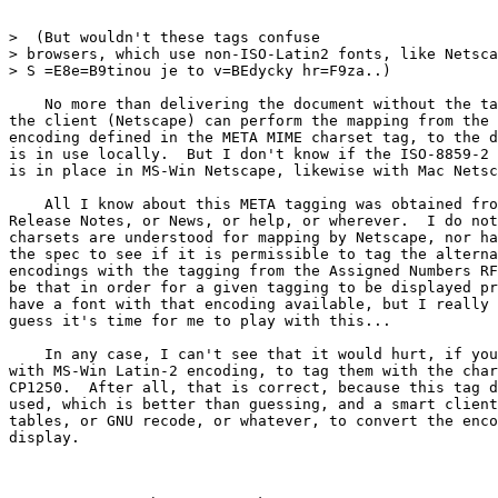
>  (But wouldn't these tags confuse

> browsers, which use non-ISO-Latin2 fonts, like Netsca
> S =E8e=B9tinou je to v=BEdycky hr=F9za..)

    No more than delivering the document without the ta
the client (Netscape) can perform the mapping from the 
encoding defined in the META MIME charset tag, to the d
is in use locally.  But I don't know if the ISO-8859-2 
is in place in MS-Win Netscape, likewise with Mac Netsc
    All I know about this META tagging was obtained fro
Release Notes, or News, or help, or wherever.  I do not
charsets are understood for mapping by Netscape, nor ha
the spec to see if it is permissible to tag the alterna
encodings with the tagging from the Assigned Numbers RF
be that in order for a given tagging to be displayed pr
have a font with that encoding available, but I really 
guess it's time for me to play with this...

    In any case, I can't see that it would hurt, if you
with MS-Win Latin-2 encoding, to tag them with the char
CP1250.  After all, that is correct, because this tag d
used, which is better than guessing, and a smart client
tables, or GNU recode, or whatever, to convert the enco
display.
