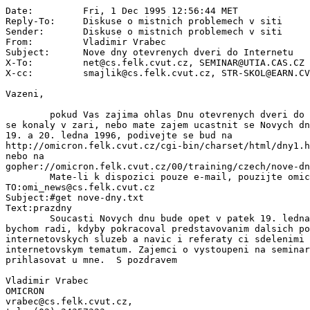
Date:         Fri, 1 Dec 1995 12:56:44 MET

Reply-To:     Diskuse o mistnich problemech v siti 
Sender:       Diskuse o mistnich problemech v siti 
From:         Vladimir Vrabec 
Subject:      Nove dny otevrenych dveri do Internetu

X-To:         net@cs.felk.cvut.cz, SEMINAR@UTIA.CAS.CZ

X-cc:         smajlik@cs.felk.cvut.cz, STR-SKOL@EARN.CV
Vazeni,

        pokud Vas zajima ohlas Dnu otevrenych dveri do 
se konaly v zari, nebo mate zajem ucastnit se Novych dn
19. a 20. ledna 1996, podivejte se bud na

http://omicron.felk.cvut.cz/cgi-bin/charset/html/dny1.h
nebo na

gopher://omicron.felk.cvut.cz/00/training/czech/nove-dn
        Mate-li k dispozici pouze e-mail, pouzijte omic
TO:omi_news@cs.felk.cvut.cz

Subject:#get nove-dny.txt

Text:prazdny

        Soucasti Novych dnu bude opet v patek 19. ledna
bychom radi, kdyby pokracoval predstavovanim dalsich po
internetovskych sluzeb a navic i referaty ci sdelenimi 
internetovskym tematum. Zajemci o vystoupeni na seminar
prihlasovat u mne.  S pozdravem

Vladimir Vrabec

OMICRON

vrabec@cs.felk.cvut.cz,
