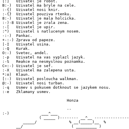
[:]   Uzivatel je robot.

B:-)  Uzivatel ma bryle na cele.

:-{)  Uzivatel nosi knir.

:-{}  Uzivatel pouziva rtenku.

8:-)  Uzivatel je mala holcicka.

:-)-8 Uzivatel je zrala zena.

:-[   Uzivatel je upir.

:^)   Uzivatel s natlucenym nosem.

-:-)  Pankac.

+-:-) Zprava od papeze.

|-I   Uzivatel usina.

:-Q   Kurak.

O:-)  Svetec, andel.

:-p   Uzivatel na vas vyplazl jazyk.

:-S   Reakce na nesmyslnou poznamku.

C=:-) Uzivatel je sef.

:-X   Uzivatel ma zalepena usta.

*:o)  Klaun.

[:-)  Uzivatel posloucha walkman.

@:-)  Uzivatel nosi turban.

:-q   Usmev s pokusem dotknout se jazykem nosu.

:-e   Zklamany usmev.

                            Honza

                            --

:-)              ___^___

                ( _____ )-------- __^__ ---------------
         _____/              % __(_____)__  %

      __/                     ( _________ )
