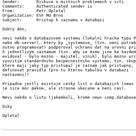
Sender:       Diskuse o mistnich problemech v siti 
Comments:     Authenticated sender is 
From:         Petr Opletal 
Organization: ESF MU Brno

Subject:      Pristup k zaznamu v databazi

Dobry den,

nevi nekdo o databazovem systemu (lokalni hracka typu P
nebo db-server), ktery by _systemove_ (tzn. neni potreb
nutno programovat) podporoval ochranu dat na urovni pri
k jednotlivym zaznamum (tzn. aby se mimo jine ke kazdem
evidoval - bylo mozno - majitel, vznik), bylo mozno urc
vyuzitim standardniho bezpecnostniho systemu, tzn. skup
ktere maji jaky typ pristupu) je zaznam jak pristupny, 
definovat pravidla (pro tu kterou tabulku v databazi - 
nastaveni)?

Pripadne jestli existuje cesky list o databazich (news 
je sice moc pekne, ale strasne ukecane a neni cas).

Nevi nekdo o listu (jakemkoli, krome news comp.database
Diky
