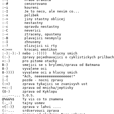
:-#        cenzorovano

:~i        koureni

:-I        Je to neco, ale nevim co...

:-x        polibek

:->        jiny stastny oblicej

:-(        nestastny

:-c        opravdu nestastny

:-C        neverici

:-<        ztraceny, opusteny

:-B        plavajici nesmysly

:-I        zhnuseny

:-?        olizujici si rty

<:>==      krocani emotikon

:-):-):-) nebo :-)))))   hlucny smich

(:-)      zpravy pojednavajici o cyklistickych prilbach

<:-)      pro pitome otazky

B-)       smejici se s brylemi/zprava od Batmana

8-)       vyvalene oci

8-))))    vyvalene oci a hlucny smich

:-o       "Ach, neeeeeeeeeeeeeeeee!"

|-(       pozde - nocni zpravy

(:<)      zprava tykajici se zvanivyvh ust

+<:-|     zprava od mnicha/jeptisky

{O-)      zprava od Kyklopu

...---... S.O.S.

@%&&%$    Ty vis co to znamena

(-_-)     tajny usmev

<{:-)}    zprava v lahvi ....

(:-...    srdcervouci zprava
