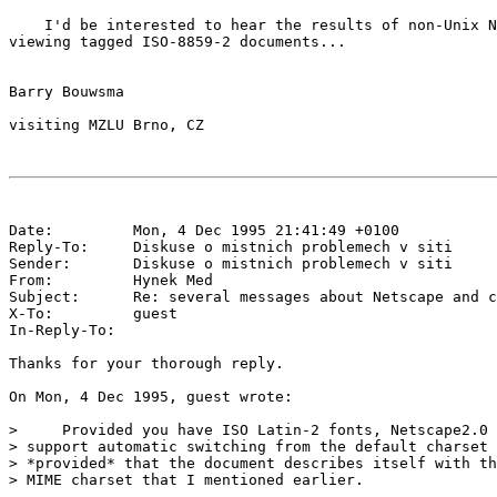
    I'd be interested to hear the results of non-Unix N
viewing tagged ISO-8859-2 documents...

Date:         Mon, 4 Dec 1995 21:41:49 +0100

Reply-To:     Diskuse o mistnich problemech v siti 
Sender:       Diskuse o mistnich problemech v siti 
From:         Hynek Med 
Subject:      Re: several messages about Netscape and c
X-To:         guest 
In-Reply-To:  
Thanks for your thorough reply.

On Mon, 4 Dec 1995, guest wrote:

>     Provided you have ISO Latin-2 fonts, Netscape2.0 
> support automatic switching from the default charset 
> *provided* that the document describes itself with th
> MIME charset that I mentioned earlier.
