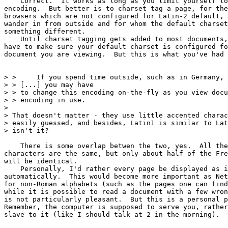
    Correct.  It works as long as you limit yourself to
encoding.  But better is to charset tag a page, for the
browsers which are not configured for Latin-2 default, 
wander in from outside and for whom the default charset
something different.

    Until charset tagging gets added to most documents,
have to make sure your default charset is configured fo
document you are viewing.  But this is what you've had 
> >     If you spend time outside, such as in Germany, 
> > [...] you may have

> > to change this encoding on-the-fly as you view docu
> > encoding in use.

>

> That doesn't matter - they use little accented charac
> easily guessed, and besides, Latin1 is similar to Lat
> isn't it?

    There is some overlap betwen the two, yes.  All the
characters are the same, but only about half of the Fre
will be identical.

    Personally, I'd rather every page be displayed as i
automatically.  This would become more important as Net
for non-Roman alphabets (such as the pages one can find
while it is possible to read a document with a few wron
is not particularly pleasant.  But this is a personal p
Remember, the computer is supposed to serve you, rather
slave to it (like I should talk at 2 in the morning).
