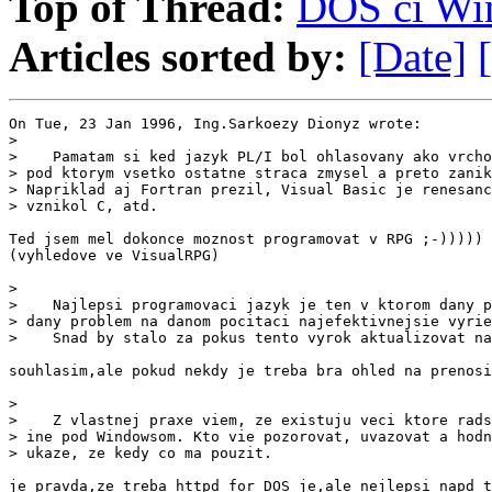
Top of Thread:
DOS ci Wi
Articles sorted by:
[Date]
On Tue, 23 Jan 1996, Ing.Sarkoezy Dionyz wrote:

>

>    Pamatam si ked jazyk PL/I bol ohlasovany ako vrcho
> pod ktorym vsetko ostatne straca zmysel a preto zanik
> Napriklad aj Fortran prezil, Visual Basic je renesanc
> vznikol C, atd.

Ted jsem mel dokonce moznost programovat v RPG ;-)))))

(vyhledove ve VisualRPG)

>

>    Najlepsi programovaci jazyk je ten v ktorom dany p
> dany problem na danom pocitaci najefektivnejsie vyrie
>    Snad by stalo za pokus tento vyrok aktualizovat na
souhlasim,ale pokud nekdy je treba bra ohled na prenosi
>

>    Z vlastnej praxe viem, ze existuju veci ktore rads
> ine pod Windowsom. Kto vie pozorovat, uvazovat a hodn
> ukaze, ze kedy co ma pouzit.

je pravda,ze treba httpd for DOS je,ale nejlepsi napd t