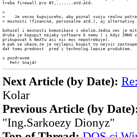
treba firewall pro NT,.......atd.atd.

>

>    Je vecou kupujuceho, aby poznal svoju realnu potre
> moznosti (financne, personalne atd.), aj alternativy 
bohuzel i moznosti komunikace s okolim.Jedna vec je mit
druha je kopupit nejaky software k nemu ( i kdyz IMHO v
prikupovat k NeXTu asi nic moc nepotrebuje).

A pak se ukaze,ze je nejlepsi koupit to nejvic zastoupe
dat tomu prednost  pred i technolog.lepsim produktem.

s pozdravem

   Petr Snajdr
Next Article (by Date):
Re
Kolar
Previous Article (by Date)
"Ing.Sarkoezy Dionyz"
Top of Thread:
DOS ci Wi