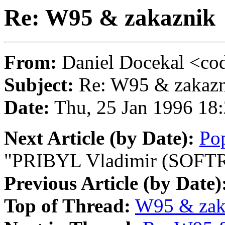
Re: W95 & zakaznik
From:
Daniel Docekal <c
Subject:
Re: W95 & zakaz
Date:
Thu, 25 Jan 1996 1
Next Article (by Date):
Po
"PRIBYL Vladimir (SOFTRO
Previous Article (by Date)
Top of Thread:
W95 & zak