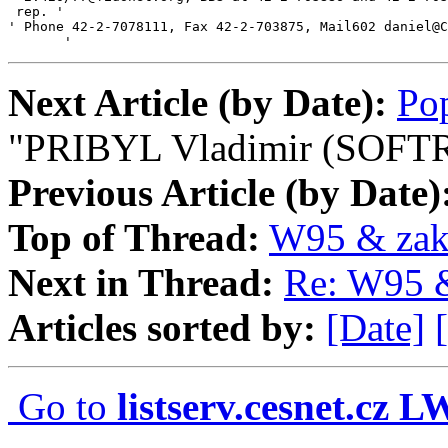
 rep. '

' Phone 42-2-7078111, Fax 42-2-703875, Mail602 daniel@C
       '
Next Article (by Date):
Po
"PRIBYL Vladimir (SOFTRO
Previous Article (by Date)
Top of Thread:
W95 & zak
Next in Thread:
Re: W95 
Articles sorted by:
[Date]
Go to
listserv.cesnet.cz 