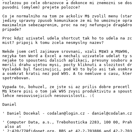
rozlezou po cele obrazovce a dokonce mi znemozni se dos
puvodni (omylem) prejete polozce?

Co je normalniho na tom ze ackoliv M$ zvolil menu (star
jediny spravny zpusob komunikace ze mi ho umoznuje opra
maximalnim sebezaprenim, proc na nej nefunguje drag&dro
pripade?

Proc kdyz uzivatel udela shortcut tak ho to udela na zc
mist? pripoji k tomu zcela nesmyslny nazev?

Nekde jsem cetl zajimave srovnani, vzali M$W3 a M$W96, 
nejyka ten Word a Excel a nechali uzivatele udelat ty s
nejake to spousteni dalsich aplikaci, presuny souboru a
merili drahu ujetou mysi, pocty kliknuti a slozitost dr
Vysledek byl fascinujici, pod W3 to bylo asi tak osmkra
a osmkrat kratsi nez pod W95. A to nemluve o casu, kter
spotrebovan.

Vypada to, bohuzel, ze jste si az prilis dobre precetl 
M$ ktere pisi o tom jak W95 zvysi produktivitu a spoust
lehce nesouvisejicich nesouvislosti. :(

Daniel

' Daniel Docekal - codalan@login.cz - daniel@codalan.cz
       '

' Computer Data, a.s., Trebohosticka 2283, 100 00, Prah
 also at   '

' 2:420/77@fidonet.org, BBS at 42-2-703886 and 42-2-703