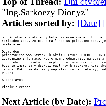
Top of Thread:
Dni otvore
"Ing.Sarkoezy Dionyz"
Articles sorted by:
[Date]
>   Po ukonceni akcie by bolo uzitocne zverejtit o nej 
>pripadne udat, ze cez e-mail kde su pristupne texty je
>referatov.

Dobry den,

pripravujeme www stranku k akcim OTEVRENE DVERE DO INTE
zverejnime informace, ktere nam prednasejici na seminar
jde o akci dobrovolnou a neplacenou, nemuzeme je k tomu
bude zajimat, ze v diskuzi padl navrh opakovat tuto akc
za rok. Pokud se do cesty nepostavi vazne prekazky, bud
v zari.

S pozdravem

Vladimir Vrabec
Next Article (by Date):
Pro