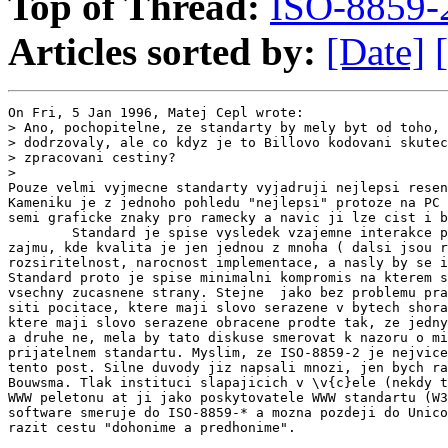
Top of Thread:
ISO-8859-
Articles sorted by:
[Date]
On Fri, 5 Jan 1996, Matej Cepl wrote:

> Ano, pochopitelne, ze standarty by mely byt od toho, 
> dodrzovaly, ale co kdyz je to Billovo kodovani skutec
> zpracovani cestiny?

>

Pouze velmi vyjmecne standarty vyjadruji nejlepsi resen
Kameniku je z jednoho pohledu "nejlepsi" protoze na PC 
semi graficke znaky pro ramecky a navic ji lze cist i b
        Standard je spise vysledek vzajemne interakce p
zajmu, kde kvalita je jen jednou z mnoha ( dalsi jsou r
rozsiritelnost, narocnost implementace, a nasly by se i
Standard proto je spise minimalni kompromis na kterem s
vsechny zucasnene strany. Stejne  jako bez problemu pra
siti pocitace, ktere maji slovo serazene v bytech shora
ktere maji slovo serazene obracene prodte tak, ze jedny
a druhe ne, mela by tato diskuse smerovat k nazoru o mi
prijatelnem standartu. Myslim, ze ISO-8859-2 je nejvice
tento post. Silne duvody jiz napsali mnozi, jen bych ra
Bouwsma. Tlak instituci slapajicich v \v{c}ele (nekdy t
WWW peletonu at ji jako poskytovatele WWW standartu (W3
software smeruje do ISO-8859-* a mozna pozdeji do Unico
razit cestu "dohonime a predhonime".
