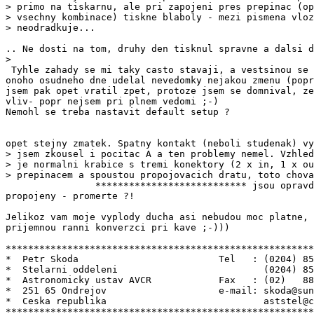
> primo na tiskarnu, ale pri zapojeni pres prepinac (op
> vsechny kombinace) tiskne blaboly - mezi pismena vloz
> neodradkuje...

.. Ne dosti na tom, druhy den tisknul spravne a dalsi d
>

 Tyhle zahady se mi taky casto stavaji, a vestsinou se 
onoho osudneho dne udelal nevedomky nejakou zmenu (popr
jsem pak opet vratil zpet, protoze jsem se domnival, ze
vliv- popr nejsem pri plnem vedomi ;-)

Nemohl se treba nastavit default setup ?

opet stejny zmatek. Spatny kontakt (neboli studenak) vy
> jsem zkousel i pocitac A a ten problemy nemel. Vzhled
> je normalni krabice s tremi konektory (2 x in, 1 x ou
> prepinacem a spoustou propojovacich dratu, toto chova
                *************************** jsou opravd
propojeny - promerte ?!

Jelikoz vam moje vyplody ducha asi nebudou moc platne, 
prijemnou ranni konverzci pri kave ;-)))

*******************************************************
*  Petr Skoda                         Tel   : (0204) 85
*  Stelarni oddeleni                          (0204) 85
*  Astronomicky ustav AVCR            Fax   : (02)   88
*  251 65 Ondrejov                    e-mail: skoda@sun
*  Ceska republika                            aststel@c
*******************************************************