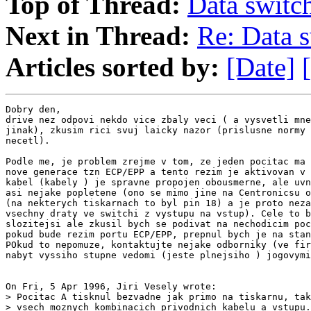
Top of Thread:
Data switc
Next in Thread:
Re: Data 
Articles sorted by:
[Date]
Dobry den,

drive nez odpovi nekdo vice zbaly veci ( a vysvetli mne
jinak), zkusim rici svuj laicky nazor (prislusne normy 
necetl).

Podle me, je problem zrejme v tom, ze jeden pocitac ma 
nove generace tzn ECP/EPP a tento rezim je aktivovan v 
kabel (kabely ) je spravne propojen obousmerne, ale uvn
asi nejake popletene (ono se mimo jine na Centronicsu o
(na nekterych tiskarnach to byl pin 18) a je proto neza
vsechny draty ve switchi z vystupu na vstup). Cele to b
slozitejsi ale zkusil bych se podivat na nechodicim poc
pokud bude rezim portu ECP/EPP, prepnul bych je na stan
POkud to nepomuze, kontaktujte nejake odborniky (ve fir
nabyt vyssiho stupne vedomi (jeste plnejsiho ) jogovymi
On Fri, 5 Apr 1996, Jiri Vesely wrote:

> Pocitac A tisknul bezvadne jak primo na tiskarnu, tak
> vsech moznych kombinacich privodnich kabelu a vstupu.