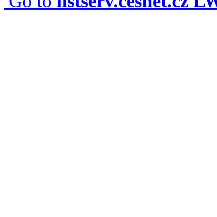
Go to
listserv.cesnet.cz 