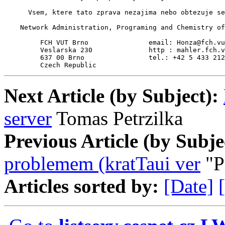
      Vsem, ktere tato zprava nezajima nebo obtezuje se
    Network Administration, Programing and Chemistry of
         FCH VUT Brno               email: Honza@fch.vu
         Veslarska 230              http : mahler.fch.v
         637 00 Brno                tel.: +42 5 433 212
         Czech Republic
Next Article (by Subject):
server
Tomas Petrzilka
Previous Article (by Subje
problemem (kratTaui ver
"Pr
Articles sorted by:
[Date]