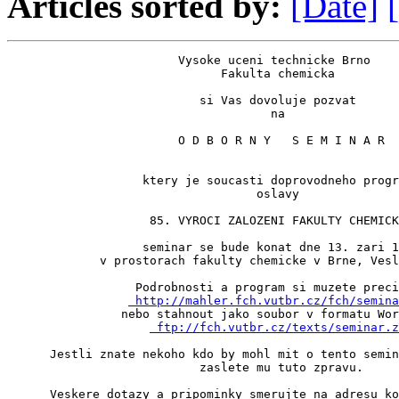
Articles sorted by:
[Date]
                        Vysoke uceni technicke Brno

                              Fakulta chemicka

                           si Vas dovoluje pozvat

                                     na

                        O D B O R N Y   S E M I N A R

                   ktery je soucasti doprovodneho progr
                                   oslavy

                    85. VYROCI ZALOZENI FAKULTY CHEMICK
                   seminar se bude konat dne 13. zari 1
             v prostorach fakulty chemicke v Brne, Vesl
                  Podrobnosti a program si muzete preci
 http://mahler.fch.vutbr.cz/fch/semina
                nebo stahnout jako soubor v formatu Wor
 ftp://fch.vutbr.cz/texts/seminar.z
      Jestli znate nekoho kdo by mohl mit o tento semin
                           zaslete mu tuto zpravu.

      Veskere dotazy a pripominky smerujte na adresu ko