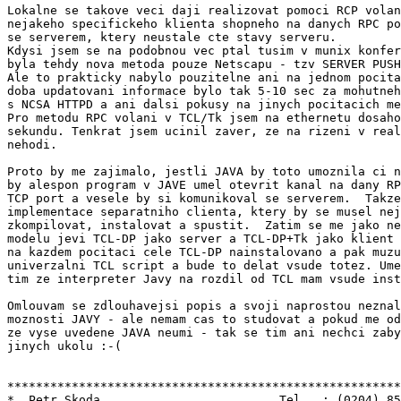
Lokalne se takove veci daji realizovat pomoci RCP volan
nejakeho specifickeho klienta shopneho na danych RPC po
se serverem, ktery neustale cte stavy serveru.

Kdysi jsem se na podobnou vec ptal tusim v munix konfer
byla tehdy nova metoda pouze Netscapu - tzv SERVER PUSH
Ale to prakticky nabylo pouzitelne ani na jednom pocita
doba updatovani informace bylo tak 5-10 sec za mohutneh
s NCSA HTTPD a ani dalsi pokusy na jinych pocitacich me
Pro metodu RPC volani v TCL/Tk jsem na ethernetu dosaho
sekundu. Tenkrat jsem ucinil zaver, ze na rizeni v real
nehodi.

Proto by me zajimalo, jestli JAVA by toto umoznila ci n
by alespon program v JAVE umel otevrit kanal na dany RP
TCP port a vesele by si komunikoval se serverem.  Takze
implementace separatniho clienta, ktery by se musel nej
zkompilovat, instalovat a spustit.  Zatim se me jako ne
modelu jevi TCL-DP jako server a TCL-DP+Tk jako klient 
na kazdem pocitaci cele TCL-DP nainstalovano a pak muzu
univerzalni TCL script a bude to delat vsude totez. Ume
tim ze interpreter Javy na rozdil od TCL mam vsude inst
Omlouvam se zdlouhavejsi popis a svoji naprostou neznal
moznosti JAVY - ale nemam cas to studovat a pokud me od
ze vyse uvedene JAVA neumi - tak se tim ani nechci zaby
jinych ukolu :-(

*******************************************************
*  Petr Skoda                         Tel   : (0204) 85