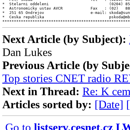
*  Stelarni oddeleni                          (0204) 85
*  Astronomicky ustav AVCR            Fax   : (02)   88
*  251 65 Ondrejov                    e-mail: skoda@sun
*  Ceska republika                            pskoda@mb
*******************************************************
Next Article (by Subject):
Dan Lukes
Previous Article (by Subje
Top stories CNET radio RE
Next in Thread:
Re: K cem
Articles sorted by:
[Date]
Go to
listserv.cesnet.cz 