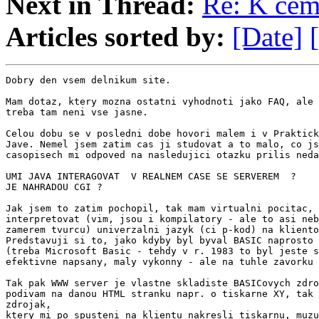
Next in Thread:
Re: K cem
Articles sorted by:
[Date]
Dobry den vsem delnikum site.

Mam dotaz, ktery mozna ostatni vyhodnoti jako FAQ, ale 
treba tam neni vse jasne.

Celou dobu se v posledni dobe hovori malem i v Praktick
Jave. Nemel jsem zatim cas ji studovat a to malo, co js
casopisech mi odpoved na nasledujici otazku prilis neda
UMI JAVA INTERAGOVAT  V REALNEM CASE SE SERVEREM  ?

JE NAHRADOU CGI ?

Jak jsem to zatim pochopil, tak mam virtualni pocitac, 
interpretovat (vim, jsou i kompilatory - ale to asi neb
zamerem tvurcu) univerzalni jazyk (ci p-kod) na kliento
Predstavuji si to, jako kdyby byl byval BASIC naprosto 
(treba Microsoft Basic - tehdy v r. 1983 to byl jeste s
efektivne napsany, maly vykonny - ale na tuhle zavorku 
Tak pak WWW server je vlastne skladiste BASICovych zdro
podivam na danou HTML stranku napr. o tiskarne XY, tak 
zdrojak,

ktery mi po spusteni na klientu nakresli tiskarnu, muzu