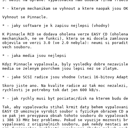
* - kterym mechanikam se vyhnout a ktere naopak jsou OK

Vyhnout se Pinnacle.

* - jaky software je k zapisu nejlepsi (vhodny)

K Pinnacle RCD se dodava oholena verze EASY CD (oholena
mechanikach, ne ve funkci), ktera se mi docela zamlouva
objevila ve verzi 3.0 (ve 2.0 nebyla): neumi si poradit
vech souboru.

* - jaka media jsou nejlepsi

Kdyz Pinnacle vypalovala, byly vysledky dobre nezavisle
media se zelenym povrchem jsou lepsi nez se zlatym.

* - jake SCSI radice jsou vhodne (staci 16-bitovy Adapt
Skoro jiste ano. Na kvalite radice az tak moc nezalezi,
rychlosti je potrebny tok dat jen 600 kB/s.

* - jak rychly musi byt pociatac/disk na kterem budu de
Tak, aby vypalovacku stihal krmit daty behem vypalovani
EASY CD umoznuje vyrobit soubor s fyzickym obrazem CD a
se pak jen presypava obsah tohoto souboru do vypalovack
i 386 33 MHz bez problemu. Pokud se vyuzije moznosti br
vypalovani z originalnich souboru, pak nekdy nestaci an