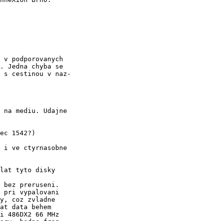
 v podporovanych

. Jedna chyba se

 s cestinou v naz-

 na mediu. Udajne

ec 1542?)

 i ve ctyrnasobne

lat tyto disky

 bez preruseni.

 pri vypalovani

y, coz zvladne

at data behem

i 486DX2 66 MHz
