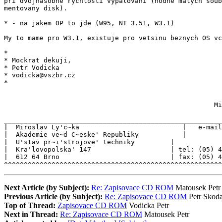
pri dvojnasobne rychlosti vypalovani (hodne malych soub
mentovany disk).

* - na jakem OP to jde (W95, NT 3.51, W3.1)

My to mame pro W3.1, existuje pro vetsinu beznych OS vc
*

* Mockrat dekuji,

* Petr Vodicka

* vodicka@vszbr.cz

*

                                                     Mi
_______________________________________________________
|  Miroslav Ly'c~ka                          |   e-mail
|  Akademie ve~d C~eske' Republiky           |         
|  U'stav pr~i'strojove' techniky         |            
|  Kra'lovopolska' 147                    | tel: (05) 4
|  612 64 Brno                            | fax: (05) 4
^^^^^^^^^^^^^^^^^^^^^^^^^^^^^^^^^^^^^^^^^^^^^^^^^^^^^^^
Next Article (by Subject):
Re: Zapisovace CD ROM
Matousek Petr
Previous Article (by Subject):
Re: Zapisovace CD ROM
Petr Skod
Top of Thread:
Zapisovace CD ROM
Vodicka Petr
Next in Thread:
Re: Zapisovace CD ROM
Matousek Petr