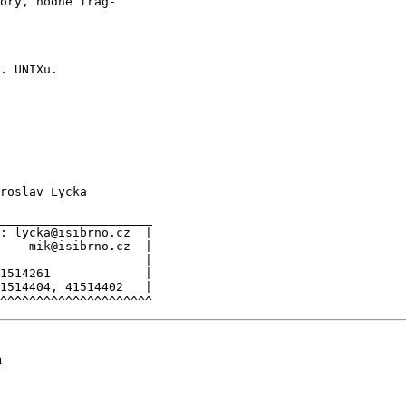
ory, hodne frag-

. UNIXu.

roslav Lycka

_____________________

: lycka@isibrno.cz  |

    mik@isibrno.cz  |

                    |

1514261             |

1514404, 41514402   |

^^^^^^^^^^^^^^^^^^^^^
a