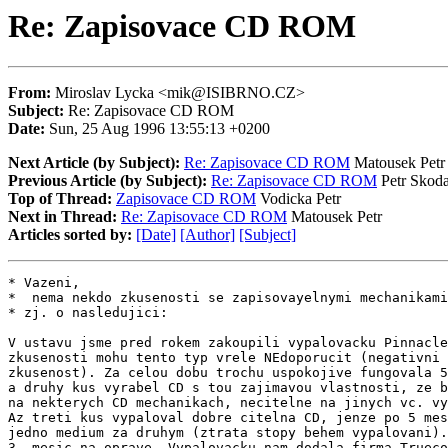
Re: Zapisovace CD ROM
From:
Miroslav Lycka <mik@ISIBRNO.CZ>
Subject:
Re: Zapisovace CD ROM
Date:
Sun, 25 Aug 1996 13:55:13 +0200
Next Article (by Subject):
Re: Zapisovace CD ROM
Matousek Petr
Previous Article (by Subject):
Re: Zapisovace CD ROM
Petr Skod
Top of Thread:
Zapisovace CD ROM
Vodicka Petr
Next in Thread:
Re: Zapisovace CD ROM
Matousek Petr
Articles sorted by:
[Date]
[Author]
[Subject]
* Vazeni,

*  nema nekdo zkusenosti se zapisovayelnymi mechanikami
* zj. o nasledujici:

V ustavu jsme pred rokem zakoupili vypalovacku Pinnacle
zkusenosti mohu tento typ vrele NEdoporucit (negativni 
zkusenost). Za celou dobu trochu uspokojive fungovala 5
a druhy kus vyrabel CD s tou zajimavou vlastnosti, ze b
na nekterych CD mechanikach, necitelne na jinych vc. vy
Az treti kus vypaloval dobre citelna CD, jenze po 5 mes
jedno medium za druhym (ztrata stopy behem vypalovani).
3. mesic na oprave. Vypalovacku nam dodala firma Trueco