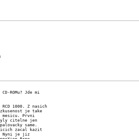
a
 CD-ROMu? Jde mi

 RCD 1000. Z nasich

zkusenost je take

 mesicu. Prvni

yly citelne jen

palovacky same.

icich zacal kazit

 Nyni je jiz

nneXion Brno.
