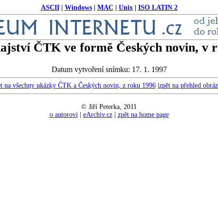
ASCII
|
Windows
|
MAC
|
Unix
|
ISO LATIN 2
ajství ČTK ve formě Českých novin, v r
Datum vytvoření snímku: 17. 1. 1997
t na všechny ukázky ČTK a Českých novin, z roku 1996
|
zpět na přehled obrá
© Jiří Peterka, 2011
o autorovi
|
eArchiv.cz
|
zpět na home page