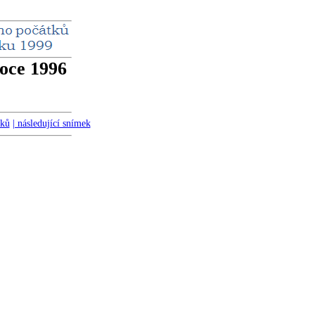
oce 1996
zků
| následující snímek