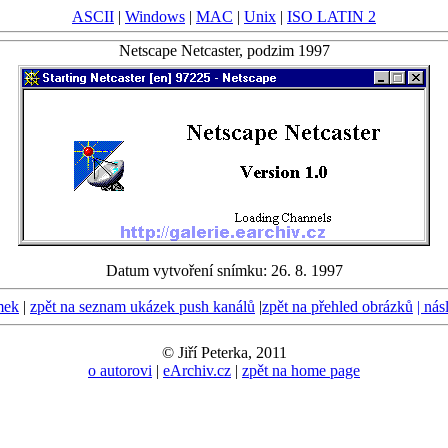
ASCII
|
Windows
|
MAC
|
Unix
|
ISO LATIN 2
Netscape Netcaster, podzim 1997
Datum vytvoření snímku: 26. 8. 1997
mek
|
zpět na seznam ukázek push kanálů
|
zpět na přehled obrázků
| nás
© Jiří Peterka, 2011
o autorovi
|
eArchiv.cz
|
zpět na home page