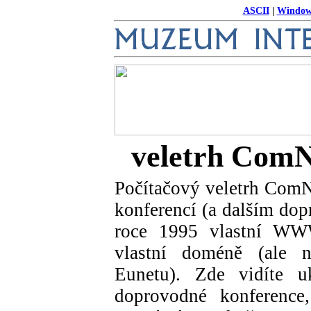
ASCII
|
Window
veletrh ComN
Počítačový veletrh ComN
konferencí (a dalším do
roce 1995 vlastní WWW
vlastní doméně (ale n
Eunetu). Zde vidíte u
doprovodné konference,