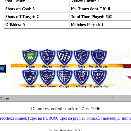
Datum vytvoření snímku: 27. 6. 1996
ředchozí snímek
|
zpět na EURO96
|
zpět na přehled obrázků
| následující sním