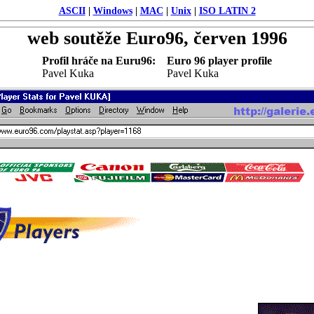
ASCII
|
Windows
|
MAC
|
Unix
|
ISO LATIN 2
web soutěže Euro96, červen 1996
Profil hráče na Euru96:
Euro 96 player profile
Pavel Kuka
Pavel Kuka