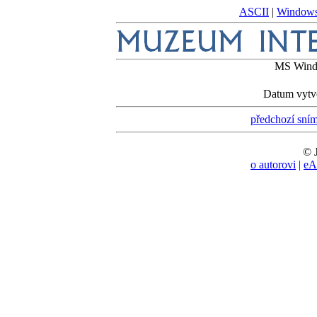
ASCII
|
Window
MS Windo
Datum vytvo
předchozí sní
© J
o autorovi
|
eA