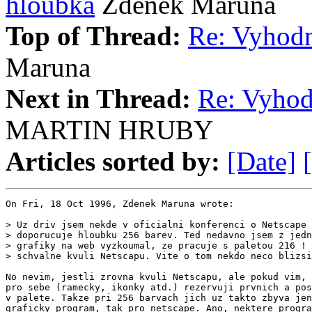
hloubka
Zdenek Maruna
Top of Thread:
Re: Vyhodn
Maruna
Next in Thread:
Re: Vyhod
MARTIN HRUBY
Articles sorted by:
[Date]
On Fri, 18 Oct 1996, Zdenek Maruna wrote:

> Uz driv jsem nekde v oficialni konferenci o Netscape 
> doporucuje hloubku 256 barev. Ted nedavno jsem z jedn
> grafiky na web vyzkoumal, ze pracuje s paletou 216 ! 
> schvalne kvuli Netscapu. Vite o tom nekdo neco blizsi
No nevim, jestli zrovna kvuli Netscapu, ale pokud vim, 
pro sebe (ramecky, ikonky atd.) rezervuji prvnich a pos
v palete. Takze pri 256 barvach jich uz takto zbyva jen
graficky program, tak pro netscape. Ano, nektere progra