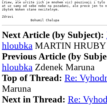
LView, ale urcite jich je mnohem vic) pouzivaji i tyto 
at uz samy od sebe nebo na pozadani, ale prece jen to n
zbytek Woken stane necitelnym.

Zdravi

               Bohumil Chalupa
Next Article (by Subject):
hloubka
MARTIN HRUBY
Previous Article (by Subje
hloubka
Zdenek Maruna
Top of Thread:
Re: Vyhodn
Maruna
Next in Thread:
Re: Vyhod