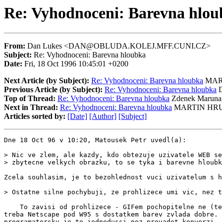
Re: Vyhodnoceni: Barevna hlo
From:
Dan Lukes <DAN@OBLUDA.KOLEJ.MFF.CUNI.CZ>
Subject:
Re: Vyhodnoceni: Barevna hloubka
Date:
Fri, 18 Oct 1996 10:45:01 +0200
Next Article (by Subject):
Re: Vyhodnoceni: Barevna hloubka
MAR
Previous Article (by Subject):
Re: Vyhodnoceni: Barevna hloubka
D
Top of Thread:
Re: Vyhodnoceni: Barevna hloubka
Zdenek Maruna
Next in Thread:
Re: Vyhodnoceni: Barevna hloubka
MARTIN HR
Articles sorted by:
[Date]
[Author]
[Subject]
Dne 18 Oct 96 v 10:20, Matousek Petr uvedl(a):

> Nic ve zlem, ale kazdy, kdo obtezuje uzivatele WEB se
> zbytecne velkych obrazku, to se tyka i barevne hloubk
Zcela souhlasim, je to bezohlednost vuci uzivatelum s h
> Ostatne silne pochybuji, ze prohlizece umi vic, nez t
    To zavisi od prohlizece - GIFem pochopitelne ne (te
treba Netscape pod W95 s dostatkem barev zvlada dobre. 
programatorsky je to jednodussi nez provadet konverzi .