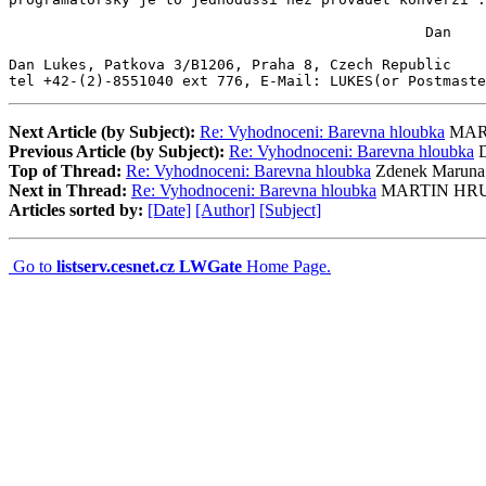
                                                Dan

Dan Lukes, Patkova 3/B1206, Praha 8, Czech Republic

tel +42-(2)-8551040 ext 776, E-Mail: LUKES(or Postmast
Next Article (by Subject):
Re: Vyhodnoceni: Barevna hloubka
MAR
Previous Article (by Subject):
Re: Vyhodnoceni: Barevna hloubka
D
Top of Thread:
Re: Vyhodnoceni: Barevna hloubka
Zdenek Maruna
Next in Thread:
Re: Vyhodnoceni: Barevna hloubka
MARTIN HR
Articles sorted by:
[Date]
[Author]
[Subject]
Go to
listserv.cesnet.cz LWGate
Home Page.