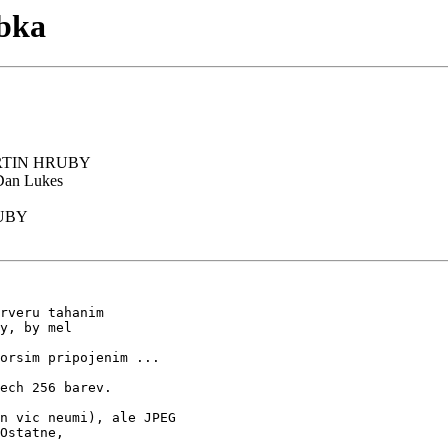
ubka
TIN HRUBY
an Lukes
UBY
rveru tahanim

y, by mel

orsim pripojenim ...

ech 256 barev.

n vic neumi), ale JPEG

Ostatne,

..
