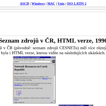
ASCII
|
Windows
|
MAC
|
Unix
|
ISO LATIN 2
Seznam zdrojů v ČR, HTML verze, 199
ů v ČR (původně: seznam zdrojů CESNETu) měl více různý
 byla i HTML verze, kterou vidíte na následujících ukázkách.