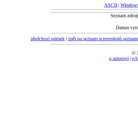
ASCII
|
Window
Seznam zdroj
Datum vytv
předchozí snímek
|
zpět na seznam screenshotů sezn
© J
o autorovi
|
eA