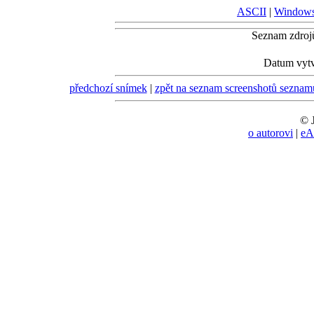
ASCII
|
Window
Seznam zdroj
Datum vytv
předchozí snímek
|
zpět na seznam screenshotů sezn
© J
o autorovi
|
eA