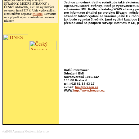
Nejen na našich webech WWW
Jednou z novinek třetího ročníku je také skutečn
STRÁNKY, MODRÉ STRÁNKY a
Agenturou Modré stránky, která je vydavatelem 
ČESKÝ AMAZON, ale i na zajímavých
sdružením BMI. Podle ní katalog WWW stránky pos
serverech interSEIF či Unie vydavatelů si
pro informace týkající se projektu Březen - měsíc
u nás můžete objednat
reklamu
. Seznamte
stranách tohoto vydání se vracíme ještě k 2.roč
se v případě zájmu s aktualním ceníkem
jak bude vypadat 3.ročník, jarní vydání katalogu
reklamy.
přehled akcí na podporu rozvoje Internetu v ČR, 
Další informace:
Sdružení BMI
Novodvorská 1010/14A
140 00 Praha 4
tel.: (02) 61 34 43 17
e-mail:
bmi@brezen.cz
WWW:
http://www.brezen.cz
(c)1998 Agentura Modré stránky s.r.o.