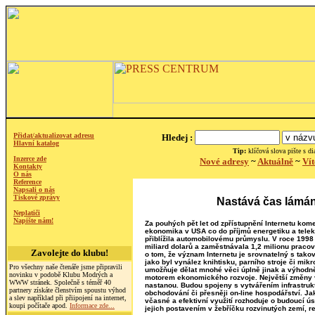
Přidat/aktualizovat adresu
Hledej :
Hlavní katalog
Tip:
klíčová slova pište s dia
Inzerce zde
Nové adresy
~
Aktuálně
~
Vít
Kontakty
O nás
Reference
Napsali o nás
Tiskové zprávy
Nastává čas lámán
Neplatiči
Napište nám!
Za pouhých pět let od zpřístupnění Internetu kome
ekonomika v USA co do příjmů energetiku a telek
přiblížila automobilovému průmyslu. V roce 1998
miliard dolarů a zaměstnávala 1,2 milionu pracov
Zavolejte do klubu!
o tom, že význam Internetu je srovnatelný s tako
jako byl vynález knihtisku, parního stroje či mikr
Pro všechny naše čtenáře jsme připravili
umožňuje dělat mnohé věci úplně jinak a výhodně
novinku v podobě Klubu Modrých a
motorem ekonomického rozvoje. Největší změny 
WWW stránek. Společně s téměř 40
nastanou. Budou spojeny s vytvářením infrastruk
partnery získáte členstvím spoustu výhod
obchodování či přesněji on-line hospodářství. Ja
a slev například při přiipojení na internet,
včasné a efektivní využití rozhoduje o budoucí ú
koupi počítače apod.
Informace zde...
jejich postavením v žebříčku rozvinutých zemí, 