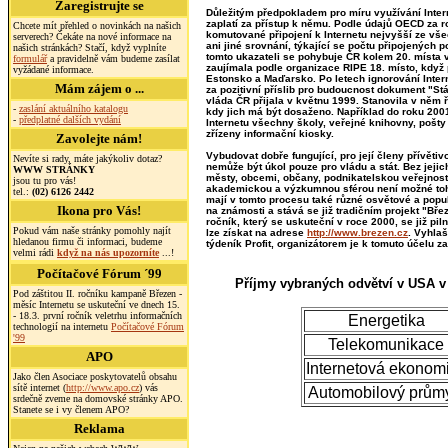
Zaregistrujte se
Důležitým předpokladem pro míru využívání Intern
zaplatí za přístup k němu. Podle údajů OECD za r
Chcete mít přehled o novinkách na našich
komutované připojení k Internetu nejvyšší ze vše
serverech? Čekáte na nové informace na
ani jiné srovnání, týkající se počtu připojených 
našich stránkách? Stačí, když vyplníte
tomto ukazateli se pohybuje ČR kolem 20. místa 
formulář
a pravidelně vám budeme zasílat
zaujímala podle organizace RIPE 18. místo, když p
vyžádané informace.
Estonsko a Maďarsko. Po letech ignorování Intern
Mám zájem o ...
za pozitivní příslib pro budoucnost dokument "Stát
vláda ČR přijala v květnu 1999. Stanovila v něm ř
-
zaslání aktuálního katalogu
kdy jich má být dosaženo. Například do roku 2001
-
předplatné dalších vydání
Internetu všechny školy, veřejné knihovny, pošt
zřízeny informační kiosky.
Zavolejte nám!
Vybudovat dobře fungující, pro její členy přívěti
Nevíte si rady, máte jakýkoliv dotaz?
nemůže být úkol pouze pro vládu a stát. Bez jejic
WWW STRÁNKY
městy, obcemi, občany, podnikatelskou veřejnos
jsou tu pro vás!
akademickou a výzkumnou sférou není možné toh
tel.:
(02) 6126 2442
mají v tomto procesu také různé osvětové a popul
Ikona pro Vás!
na známosti a stává se již tradičním projekt "Břez
ročník, který se uskuteční v roce 2000, se již pil
Pokud vám naše stránky pomohly najít
lze získat na adrese
http://www.brezen.cz
. Vyhla
hledanou firmu či informaci, budeme
týdeník Profit, organizátorem je k tomuto účelu 
velmi rádi
když na nás upozorníte
...!
Počítačové Fórum ´99
Příjmy vybraných odvětví v USA v
Pod záštitou II. ročníku kampaně Březen -
měsíc Internetu se uskuteční ve dnech 15.
- 18.3. první ročník veletrhu informačních
Energetika
technologií na internetu
Počítačové Fórum
'99
Telekomunikace
APO
Internetová ekonom
Jako člen Asociace poskytovatelů obsahu
sítě internet (
http://www.apo.cz
) vás
Automobilový prům
srdečně zveme na domovské stránky APO.
Stanete se i vy členem APO?
Reklama