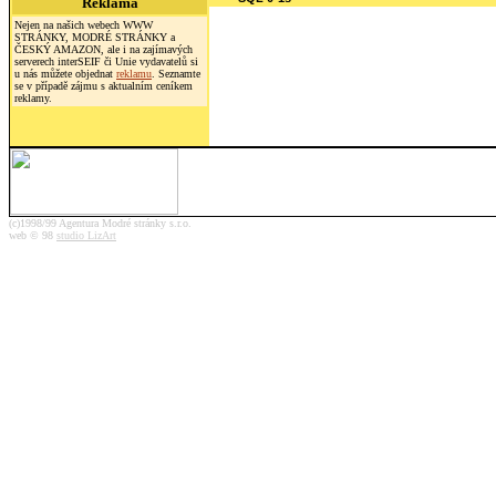
Reklama
Nejen na našich webech WWW
STRÁNKY, MODRÉ STRÁNKY a
ČESKÝ AMAZON, ale i na zajímavých
serverech interSEIF či Unie vydavatelů si
u nás můžete objednat
reklamu
. Seznamte
se v případě zájmu s aktualním ceníkem
reklamy.
(c)1998/99 Agentura Modré stránky s.r.o.
web © 98
studio LizArt