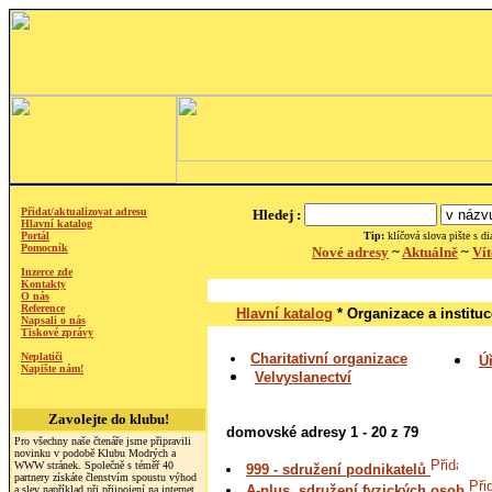
Přidat/aktualizovat adresu
Hledej :
Hlavní katalog
Portál
Tip:
klíčová slova pište s dia
Pomocník
Nové adresy
~
Aktuálně
~
Vít
Inzerce zde
Kontakty
O nás
Reference
Hlavní katalog
* Organizace a instituc
Napsali o nás
Tiskové zprávy
Neplatiči
Charitativní organizace
Ú
Napište nám!
Velvyslanectví
Zavolejte do klubu!
domovské adresy 1 - 20 z 79
Pro všechny naše čtenáře jsme připravili
novinku v podobě Klubu Modrých a
WWW stránek. Společně s téměř 40
999 - sdružení podnikatelů
partnery získáte členstvím spoustu výhod
A-plus, sdružení fyzických osob
a slev například při přiipojení na internet,