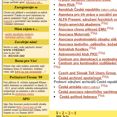
koupi počítače apod.
Informace zde...
Aero Klub
Zaregistrujte se
Aeroklub České republiky
(
altern.odka
Chcete mít přehled o novinkách na našich
Agentura pro trh práce a sociální po
serverech? Čekáte na nové informace na
našich stránkách? Stačí, když vyplníte
ALFA Present, sdružení fyzických 
formulář
a pravidelně vám budeme zasílat
vyžádané informace.
Anglo-americká akademie
Mám zájem o ...
Asociace chovu pštrosů EMU
Asociace Motoristů
-
zaslání aktuálního katalogu
-
předplatné dalších vydání
Asociace poskytovatelů obsahu sítě
Zavolejte nám!
Asociace textiního, oděvního, kož
Nevíte si rady, máte jakýkoliv dotaz?
Astroklub Kostkov
WWW STRÁNKY
jsou tu pro vás!
Astronomický klub PKO
tel.:
(02) 6126 2442
Centrum pro demokracii a svobodn
Ikona pro Vás!
Centrum pro kontinuální vzděláván
Pokud vám naše stránky pomohly najít
hledanou firmu či informaci, budeme
velmi rádi
když na nás upozorníte
...!
Czech and Slovak TeX Users Group
Počítačové Fórum ´99
Česká archivní společnost
Profesní sdružení archivářů České republ
Pod záštitou II. ročníku kampaně Březen -
měsíc Internetu se uskutečnil ve dnech 15.
Česká armáda
(
altern.odkaz
)
- 18.3. první ročník veletrhu informačních
technologií na internetu a zde si můžete
Česká asociace námořního yachti
podívat na
závěrečnou zprávu
Česká golfová federace
APO
Jako člen Asociace poskytovatelů obsahu
sítě internet (
http://www.apo.cz
) vás
srdečně zveme na domovské stránky APO.
1
~
2
~
3
~
4
Stanete se i vy členem APO?
SQL 0-1s